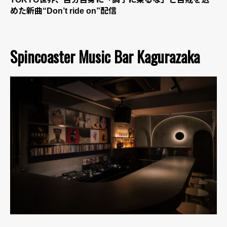
めた新曲“Don’t ride on”配信
Spincoaster Music Bar Kagurazaka