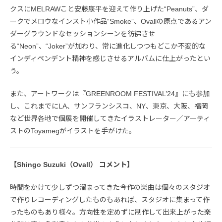
クスにMELRAWこと安藤康平を迎えて作り上げた“Peanuts”、ダ
ークでメロウなインスト小作品“Smoke”、Ovallの原点であるアン
ダーグラウンドなセッションシーンを彷彿させ
る“Neon”、“Joker”が加わり、常に進化しつつもどこか不変的な
インディペンデント精神を感じさせるアルバムに仕上がったとい
う。
また、アートワークは『GREENROOM FESTIVAL’24』にも参加
し、これまでにLA、サンフランシスコ、NY、東京、大阪、福岡
など世界各地で個展を開催してきたイラストレーター／アーティ
ストのToyamegがイラストを手がけた。
【Shingo Suzuki（Ovall） コメント】
時間をかけて少しずつ溜まってきた今作の楽曲は個々のスタジオ
で作りレコーディングしたものもあれば、スタジオに集まって作
ったものもあり様々。方向性を定めずに制作して出来上がった楽