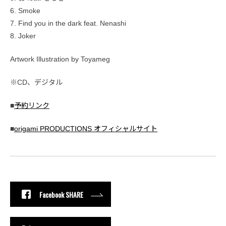
6. Smoke
7. Find you in the dark feat. Nenashi
8. Joker
Artwork Illustration by Toyameg
※CD、デジタル
■
予約リンク
■
origami PRODUCTIONS オフィシャルサイト
Facebook SHARE