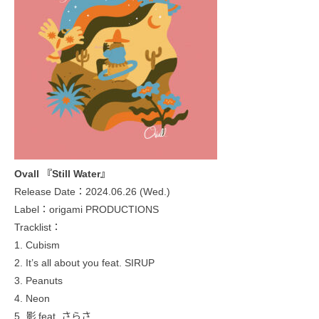
Ovall 『Still Water』
Release Date：2024.06.26 (Wed.)
Label：origami PRODUCTIONS
Tracklist：
1. Cubism
2. It’s all about you feat. SIRUP
3. Peanuts
4. Neon
5. 影 feat. さらさ