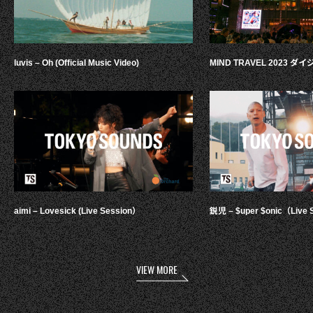
luvis – Oh (Official Music Video)
MIND TRAVEL 2023 
aimi – Lovesick (Live Session）
鋭児 – $uper $onic（Live 
VIEW MORE