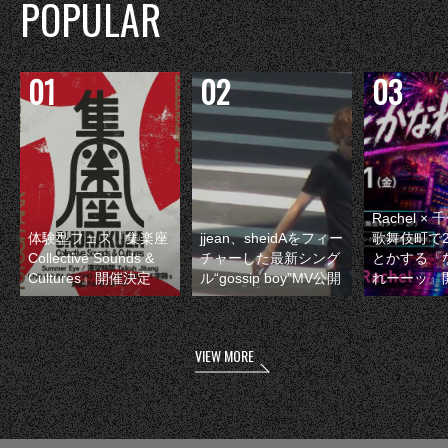
POPULAR
Rachel 
体験型フェス『集楽座
jjean、sheidAをフィー
歌舞伎町で
Collective Sounds &
チャーした最新シング
とかする『
Cultures』開催決定
ル“gossip boy”MV公開
れーーッ』
VIEW MORE