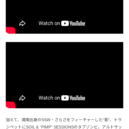
加えて、湘南出身のSSW・さらさをフィーチャーした“影”、トラ
ンペットにSOIL & “PIMP” SESSIONSのタブゾンビ、アルトサッ