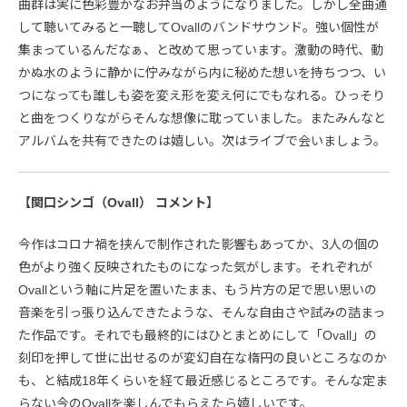
曲群は実に色彩豊かなお弁当のようになりました。しかし全曲通
して聴いてみると一聴してOvallのバンドサウンド。強い個性が
集まっているんだなぁ、と改めて思っています。激動の時代、動
かぬ水のように静かに佇みながら内に秘めた想いを持ちつつ、い
つになっても誰しも姿を変え形を変え何にでもなれる。ひっそり
と曲をつくりながらそんな想像に耽っていました。またみんなと
アルバムを共有できたのは嬉しい。次はライブで会いましょう。
【関口シンゴ（Ovall） コメント】
今作はコロナ禍を挟んで制作された影響もあってか、3人の個の
色がより強く反映されたものになった気がします。それぞれが
Ovallという軸に片足を置いたまま、もう片方の足で思い思いの
音楽を引っ張り込んできたような、そんな自由さや試みの詰まっ
た作品です。それでも最終的にはひとまとめにして「Ovall」の
刻印を押して世に出せるのが変幻自在な楕円の良いところなのか
も、と結成18年くらいを経て最近感じるところです。そんな定ま
らない今のOvallを楽しんでもらえたら嬉しいです。