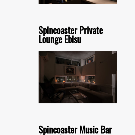
Spincoaster Private
Lounge Ebisu
Spincoaster Music Bar