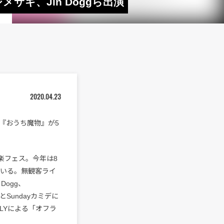
サギ、Jin Doggら出演
2020.04.23
『おうち魔物』が5
音楽フェス。今年は8
ている。無観客ライ
Dogg、
NとSundayカミデに
LYによる「オフラ