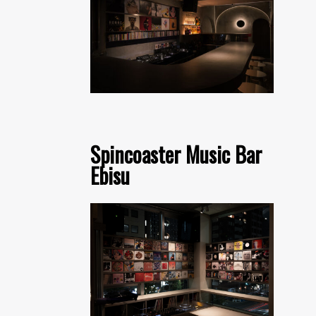
Spincoaster Music Bar
Ebisu