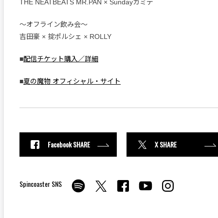
THE NEATBEATS MR.PAN × Sundayカミデ
〜オフライン飲み会〜
吉田豪 × 掟ポルシェ × ROLLY
■
配信チケット購入／詳細
■
夏の魔物 オフィシャル・サイト
Facebook SHARE
X SHARE
Spincoaster SNS