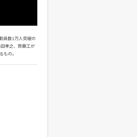
動員数1万人突破の
山田孝之、齊藤工が
るもの。