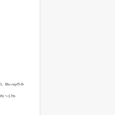
lu-rayのみ
 ～17th