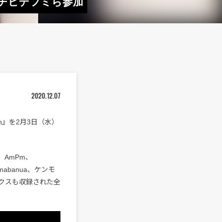
モチヒデフミら参加
2020.12.07
ion』を2月3日（水）
、AmPm、
mabanua、ケンモ
リミックスも収録された全