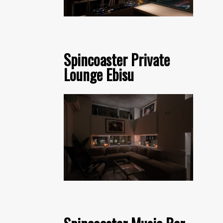
Spincoaster Private
Lounge Ebisu