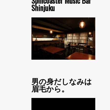
Spincoaster Music Bar
Shinjuku
男の身だしなみは
眉毛から。