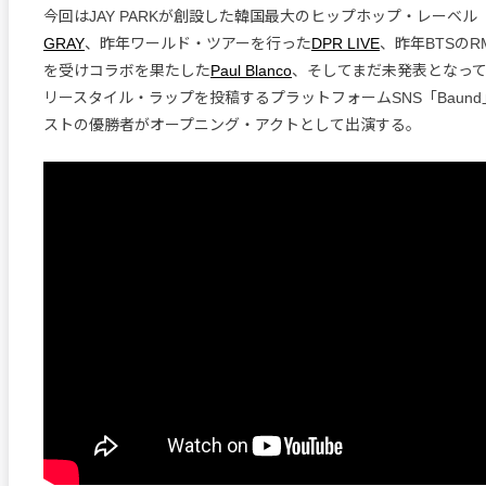
今回はJAY PARKが創設した韓国最大のヒップホップ・レーベル
GRAY
、昨年ワールド・ツアーを行った
DPR LIVE
、昨年BTSの
を受けコラボを果たした
Paul Blanco
、そしてまだ未発表となっ
リースタイル・ラップを投稿するプラットフォームSNS「Baun
ストの優勝者がオープニング・アクトとして出演する。