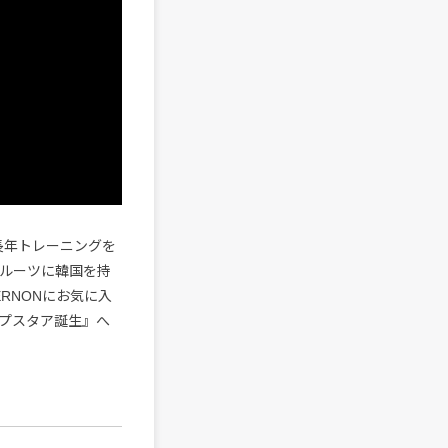
長年トレーニングを
ルーツに韓国を持
ERNONにお気に入
ップスタア誕生』へ