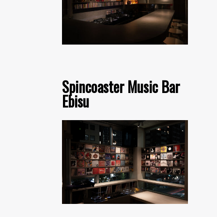
Spincoaster Music Bar
Ebisu