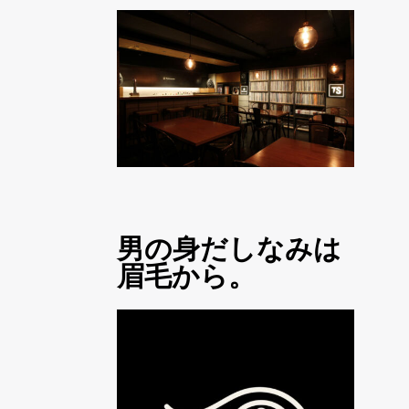
男の身だしなみは
眉毛から。