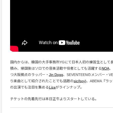
国内からは、韓国の大手事務所YGにて日本人初の練習生として
積み、帰国後はソロでの音楽活動や役者としても活躍する
NOA
、
つ大阪拠点のラッパー・
Jin Dogg
、SEVENTEENのメンバー・V
り楽曲として紹介されたことでも話題の
sic(boy)
、ABEMA『ラ
の出演でも注目を集める
Liza
がラインナップ。
チケットの先着先行は本日正午よりスタートしている。