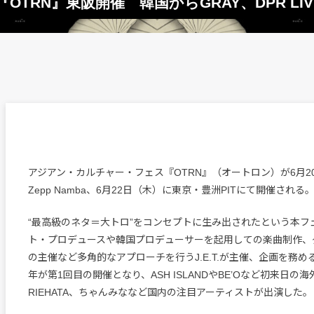
TRN』東阪開催 韓国からGRAY、DPR LI
アジアン・カルチャー・フェス『OTRN』（オートロン）が6月2
Zepp Namba、6月22日（木）に東京・豊洲PITにて開催される
“最高級のネタ＝大トロ”をコンセプトに生み出されたという本フ
ト・プロデュースや韓国プロデューサーを起用しての楽曲制作、
の主催など多角的なアプローチを行うJ.E.T.が主催、企画を務
年が第1回目の開催となり、ASH ISLANDやBE’Oなど初来日の
RIEHATA、ちゃんみななど国内の注目アーティストが出演した。