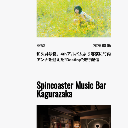
NEWS
2026.08.05
和久井沙良、4thアルバムより客演に竹内
アンナを迎えた“Destiny”先行配信
Spincoaster Music Bar
Kagurazaka