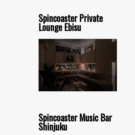
Spincoaster Private
Lounge Ebisu
Spincoaster Music Bar
Shinjuku