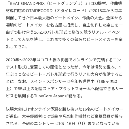
『BEAT GRANDPRIX（ビートグランプリ）』はDJ機材、作曲機
材専門店のOTAIRECORD（オタイレコード）が2015年から毎年
開催してきた日本最大級のビートメイク、作曲の大会。全国から
凄腕のビートメイカーを名古屋に招集し、自主制作した楽曲を一
曲ずつ掛け合う1on1のバトル形式で勝敗を競うリアル・イベン
トとして人気を博し、これまで多くの著名なビートメイカーを輩
出してきた。
2020年～2022年はコロナ禍の影響でオンラインで完結するコン
テスト形式に変更しての開催となったが、今年は情勢を鑑み、4
年ぶりとなるビート・バトル形式で行うリアル大会が復活するこ
とに。なお、メイン・スポンサーは今年も世界中（185ヶ国以
上）で55以上の配信ストア・プラットフォームへ配信できるサー
ビスを展開するTuneCore Japanが務める。
決勝大会にはオンライン予選を勝ち抜いた16名のビートメイカー
が進出。大会優勝者には賞金や音楽制作機材など豪華賞品が授与
される。予選のエントリーは10月16日（月）までとなっている