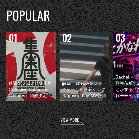
POPULAR
Rachel 
体験型フェス『集楽座
jjean、sheidAをフィー
歌舞伎町で
Collective Sounds &
チャーした最新シング
とかする『
Cultures』開催決定
ル“gossip boy”MV公開
れーーッ』
VIEW MORE