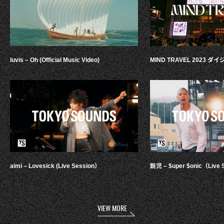
luvis – Oh (Official Music Video)
MIND TRAVEL 2023 
aimi – Lovesick (Live Session）
鋭児 – $uper $onic（Live 
VIEW MORE