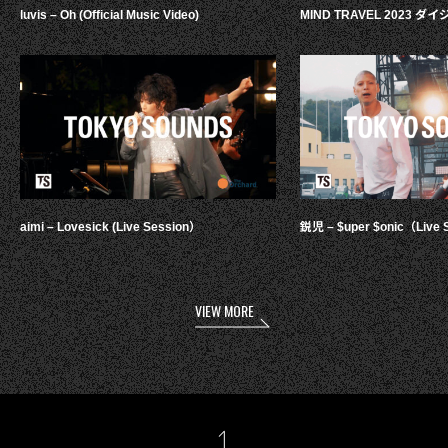
luvis – Oh (Official Music Video)
MIND TRAVEL 2023 
aimi – Lovesick (Live Session）
鋭児 – $uper $onic（Live 
VIEW MORE