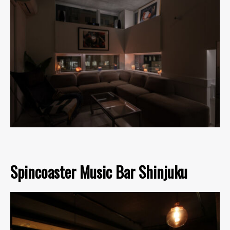
Spincoaster Music Bar Shinjuku