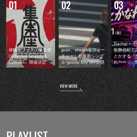
Rachel 
体験型フェス『集楽座
jjean、sheidAをフィー
歌舞伎町で
Collective Sounds &
チャーした最新シング
とかする『
Cultures』開催決定
ル“gossip boy”MV公開
れーーッ』
VIEW MORE
PLAYLIST