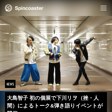
Skip
to
content
NEWS
大島智子 初の個展で下川リヲ（挫・人
間）によるトーク&弾き語りイベントが