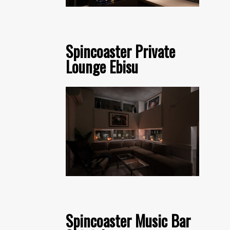
Spincoaster Private
Lounge Ebisu
Spincoaster Music Bar