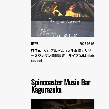
NEWS
2026.08.06
荘子it、ソロアルバム『人生劇場』リリ
ースワンマン開催決定 ライブDJはillicit
tsuboi
Spincoaster Music Bar
Kagurazaka