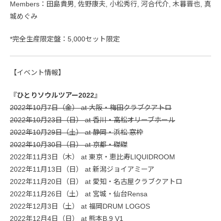
Members：田島貴男, 佐野康夫, 小松秀行, 河合代介, 木暮晋也, 真
城めぐみ
*完全生産限定盤：5,000セット限定
【イベント情報】
『ひとりソウルツアー2022』
2022年10月7日（金） at 大阪・梅田クラブクアトロ
2022年10月23日（日） at 香川・高松オリーブホール
2022年10月29日（土） at 静岡・浜松 窓枠
2022年10月30日（日） at 京都・磔磔
2022年11月3日（木） at 東京・恵比寿LIQUIDROOM
2022年11月13日（日） at 新潟ジョイアミーア
2022年11月20日（日） at 愛知・名古屋クラブクアトロ
2022年11月26日（土） at 宮城・仙台Rensa
2022年12月3日（土） at 福岡DRUM LOGOS
2022年12月4日（日） at 熊本B.9 V1