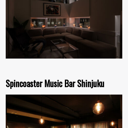
Spincoaster Music Bar Shinjuku