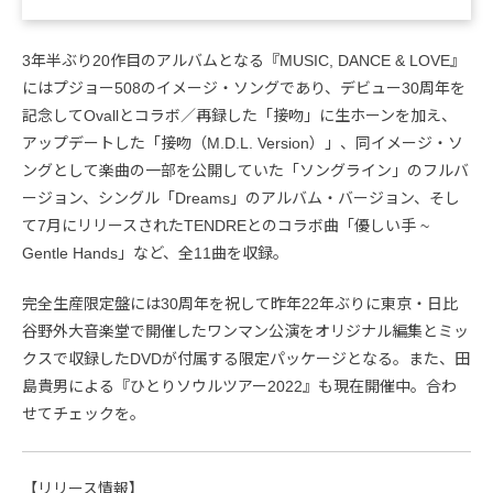
3年半ぶり20作目のアルバムとなる『MUSIC, DANCE & LOVE』
にはプジョー508のイメージ・ソングであり、デビュー30周年を
記念してOvallとコラボ／再録した「接吻」に生ホーンを加え、
アップデートした「接吻（M.D.L. Version）」、同イメージ・ソ
ングとして楽曲の一部を公開していた「ソングライン」のフルバ
ージョン、シングル「Dreams」のアルバム・バージョン、そし
て7月にリリースされたTENDREとのコラボ曲「優しい手 ~
Gentle Hands」など、全11曲を収録。
完全生産限定盤には30周年を祝して昨年22年ぶりに東京・日比
谷野外大音楽堂で開催したワンマン公演をオリジナル編集とミッ
クスで収録したDVDが付属する限定パッケージとなる。また、田
島貴男による『ひとりソウルツアー2022』も現在開催中。合わ
せてチェックを。
【リリース情報】