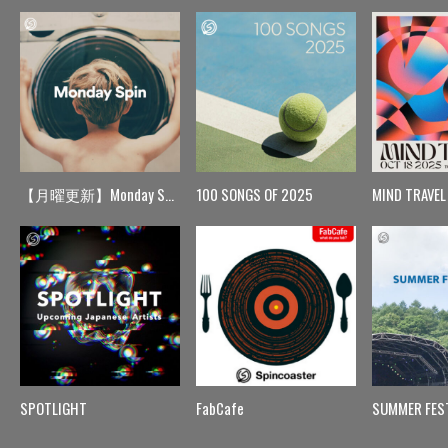
【月曜更新】Monday Spin
100 SONGS OF 2025
MIND TRAVEL
SPOTLIGHT
FabCafe
SUMMER FES