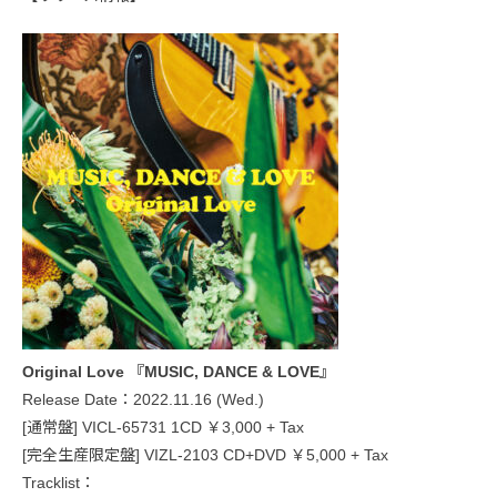
Original Love 『MUSIC, DANCE & LOVE』
Release Date：2022.11.16 (Wed.)
[通常盤] VICL-65731 1CD ￥3,000 + Tax
[完全生産限定盤] VIZL-2103 CD+DVD ￥5,000 + Tax
Tracklist：