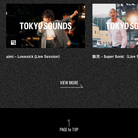
aimi – Lovesick (Live Session）
鋭児 – $uper $onic（Live 
VIEW MORE
PAGE to TOP