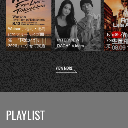
Watson、地元・徳島
にてフリーライブ開
Tohjiのラ
催 『阿波おどり
INTERVIEW ｜
YouTube
2026』に併せて実施
RACH? × idom
定
VIEW MORE
PLAYLIST