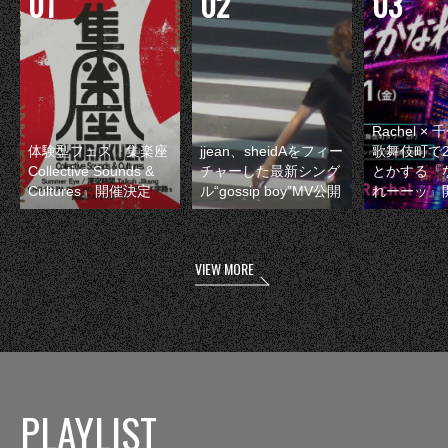
Rachel 
体験型フェス『集楽座
jjean、sheidAをフィー
歌舞伎町で
Collective Sounds &
チャーした最新シング
とかする『
Cultures』開催決定
ル“gossip boy”MV公開
れーーッ』
VIEW MORE
PLAYLIST