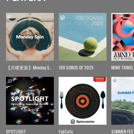
【月曜更新】Monday Spin
100 SONGS OF 2025
MIND TRAVEL
SPOTLIGHT
FabCafe
SUMMER FES