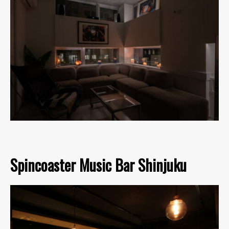
Spincoaster Music Bar Shinjuku