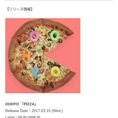
【リリース情報】
OOHYO 『PIZZA』
Release Date：2017.03.15 (Wed.)
Label：MUN HWA IN