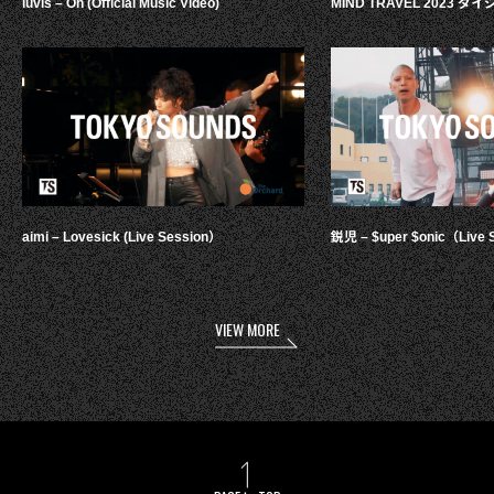
luvis – Oh (Official Music Video)
MIND TRAVEL 2023 
aimi – Lovesick (Live Session）
鋭児 – $uper $onic（Live 
VIEW MORE