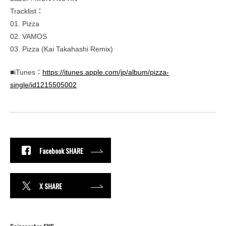
Tracklist：
01. Pizza
02. VAMOS
03. Pizza (Kai Takahashi Remix)
■iTunes：
https://itunes.apple.com/jp/album/pizza-
single/id1215505002
Facebook SHARE
X SHARE