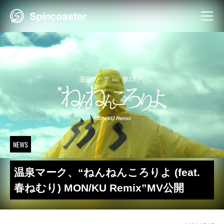
Skip
to
content
NEWS
温泉マーク、“ねんねんころりよ (feat.
春ねむり) MON/KU Remix”MV公開