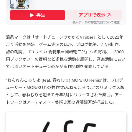
温泉マークは「オートチューンのかかるVTuber」として2021年
より活動を開始。ゲーム実況のほか、ブログ執筆、ZINE制作、
詩の朗読、『ユリイカ 総特集＝岡﨑乾二郎』への寄稿、「3000
円ブックオフ」の提唱など多様な活動を展開し、音楽活動におい
ては深いオートチューンのかかる作品群を発表している。
“ねんねんころりよ (feat. 春ねむり) MON/KU Remix”は、プロデ
ューサー・MON/KUとの共作“ねんねんころりよ”のリミックス版
として、春ねむりを迎えて今年3月にリリースされた楽曲。アー
トワークはアーティスト・美術史家の近藤銀河が担当した。