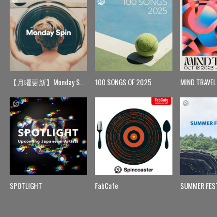
【月曜更新】Monday Spin
100 SONGS OF 2025
MIND TRAVEL
SPOTLIGHT
FabCafe
SUMMER FES