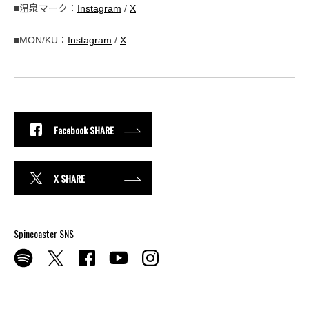
■温泉マーク：
Instagram
/
X
■MON/KU：
Instagram
/
X
Facebook SHARE
X SHARE
Spincoaster SNS