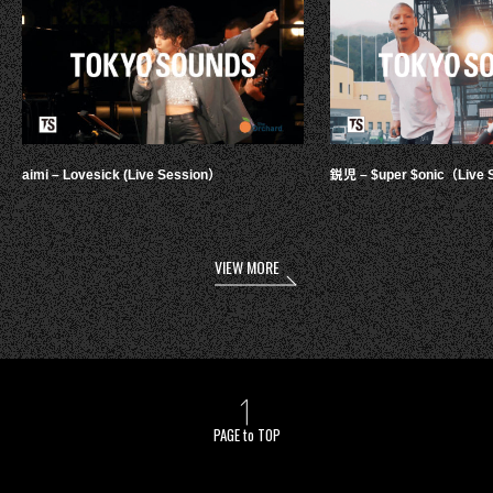
aimi – Lovesick (Live Session）
鋭児 – $uper $onic（Live 
VIEW MORE
PAGE to TOP