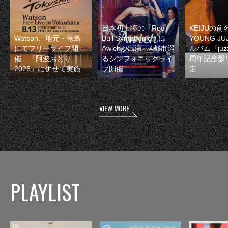
日本初上陸の『Red
KEIJUの
Watson、地元・徳島
Bull Symphonic』に
YOUNG JU
にてフリーライブ開
Awichが出演 4都市巡
ルバム『juzz
催 『阿波おどり
るシンフォニックライ
周年記念盤
2026』に併せて実施
ブ開催
定
VIEW MORE
PLAYLIST