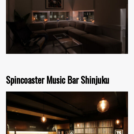
Spincoaster Music Bar Shinjuku