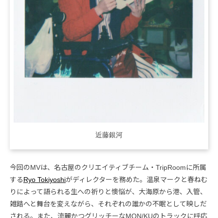
近藤銀河
今回のMVは、名古屋のクリエイティブチーム・TripRoomに所属
する
Ryo Tokiyoshi
がディレクターを務めた。温泉マークと春ねむ
りによって語られる生への祈りと懊悩が、大海原から港、入管、
雑踏へと舞台を変えながら、それぞれの誰かの不眠として映しだ
される。また、流麗かつグリッチーなMON/KUのトラックに呼応