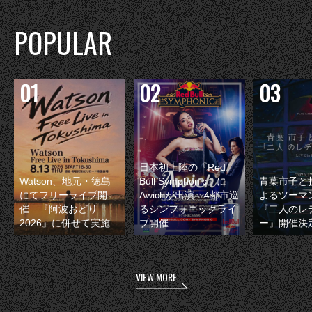
POPULAR
日本初上陸の『Red
Watson、地元・徳島
Bull Symphonic』に
青葉市子と
にてフリーライブ開
Awichが出演 4都市巡
よるツーマ
催 『阿波おどり
るシンフォニックライ
『二人のレ
2026』に併せて実施
ブ開催
ー』開催決
VIEW MORE