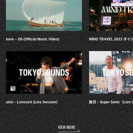
luvis – Oh (Official Music Video)
MIND TRAVEL 2023 
aimi – Lovesick (Live Session）
鋭児 – $uper $onic（Live 
VIEW MORE