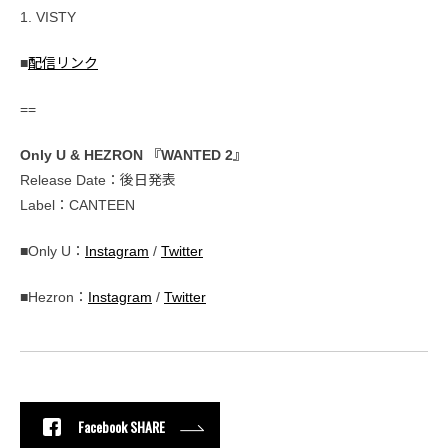
1. VISTY
■
配信リンク
==
Only U & HEZRON 『WANTED 2』
Release Date：後日発表
Label：CANTEEN
■Only U：
Instagram
/
Twitter
■Hezron：
Instagram
/
Twitter
Facebook SHARE