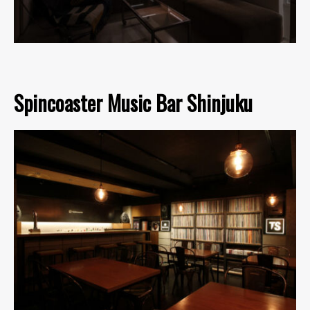
Spincoaster Music Bar Shinjuku