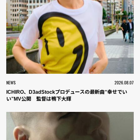
NEWS
2026.08.07
ICHIRO、D3adStockプロデュースの最新曲“幸せでい
い”MV公開 監督は鴨下大輝