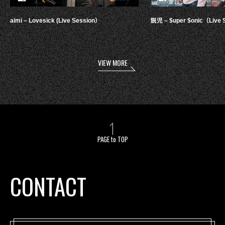
aimi – Lovesick (Live Session）
鋭児 – $uper $onic（Live 
VIEW MORE
PAGE to TOP
CONTACT