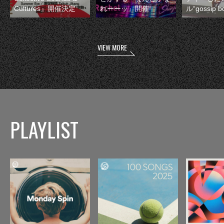
Cultures』開催決定
れーーッ』開催
ル“gossip 
VIEW MORE
PLAYLIST