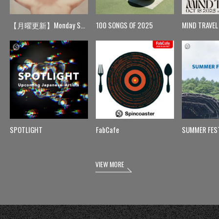
【月曜更新】Monday Spin
100 SONGS OF 2025
MIND TRAVEL
SPOTLIGHT
FabCafe
SUMMER FES
VIEW MORE