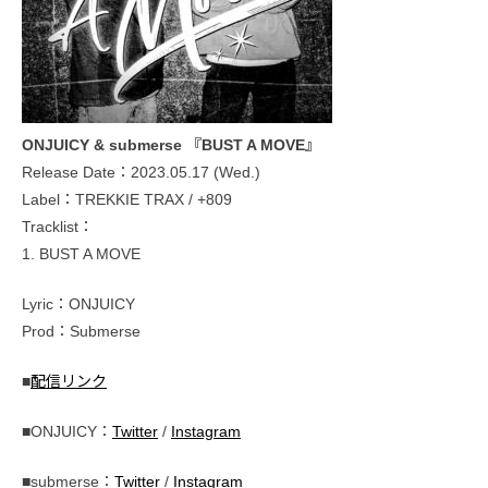
ONJUICY & submerse 『BUST A MOVE』
Release Date：2023.05.17 (Wed.)
Label：TREKKIE TRAX / +809
Tracklist：
1. BUST A MOVE
Lyric：ONJUICY
Prod：Submerse
■
配信リンク
■ONJUICY：
Twitter
/
Instagram
■submerse：
Twitter
/
Instagram