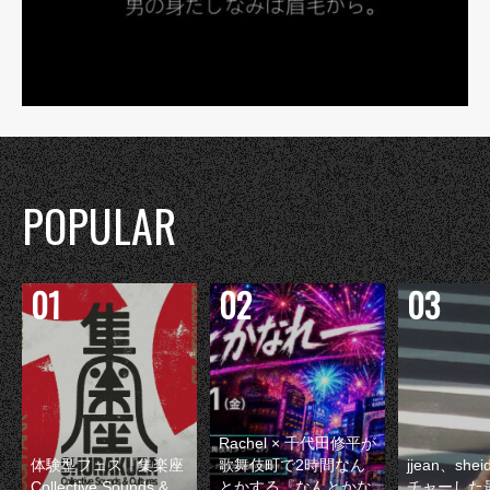
POPULAR
Rachel × 千代田修平が
体験型フェス『集楽座
歌舞伎町で2時間なん
jjean、sh
Collective Sounds &
とかする『なんとかな
チャーした