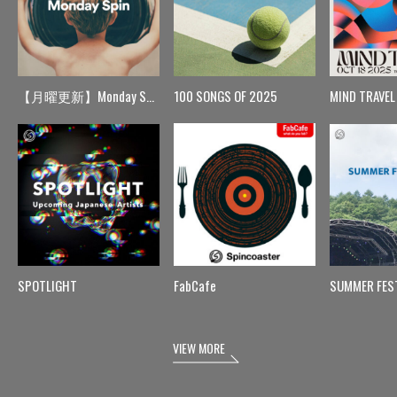
【月曜更新】Monday Spin
100 SONGS OF 2025
MIND TRAVEL
SPOTLIGHT
FabCafe
SUMMER FES
VIEW MORE