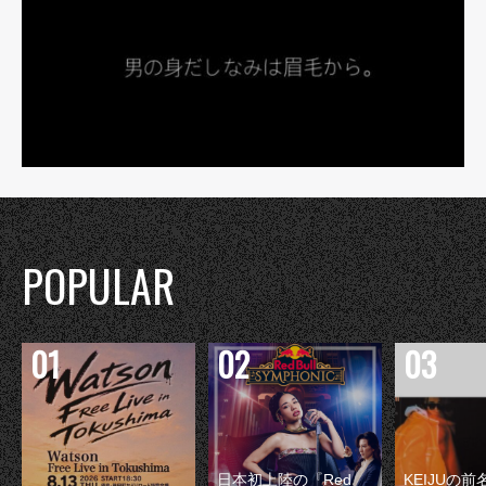
POPULAR
日本初上陸の『Red
KEIJUの