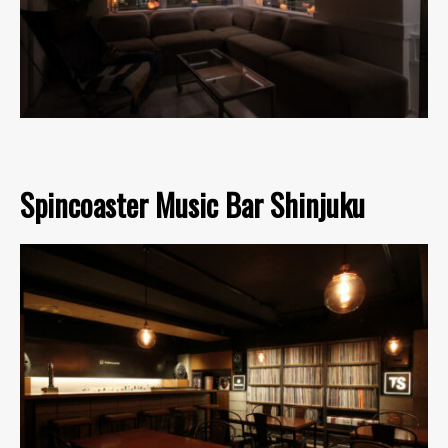
Spincoaster Music Bar Shinjuku