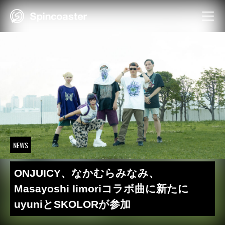
Skip
to
content
NEWS
ONJUICY、なかむらみなみ、
Masayoshi Iimoriコラボ曲に新たに
uyuniとSKOLORが参加