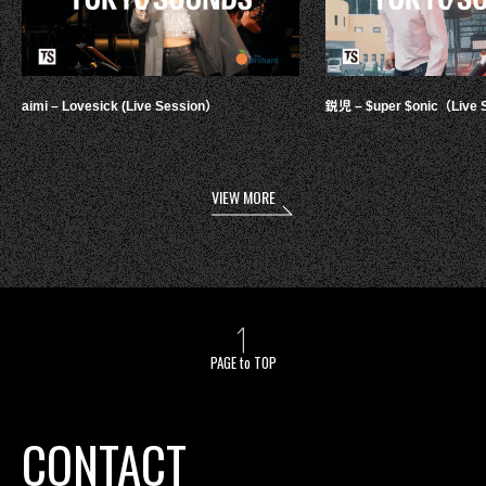
aimi – Lovesick (Live Session）
鋭児 – $uper $onic（Live 
VIEW MORE
PAGE to TOP
CONTACT