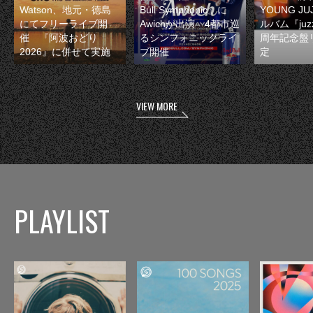
Watson、地元・徳島
Bull Symphonic』に
YOUNG JU
にてフリーライブ開
Awichが出演 4都市巡
ルバム『juzz
催 『阿波おどり
るシンフォニックライ
周年記念盤
2026』に併せて実施
ブ開催
定
VIEW MORE
PLAYLIST