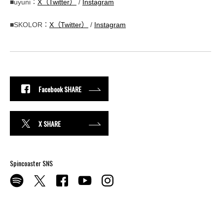
■uyuni：
X（Twitter）
/
Instagram
■SKOLOR：
X（Twitter）
/
Instagram
Facebook SHARE
X SHARE
Spincoaster SNS