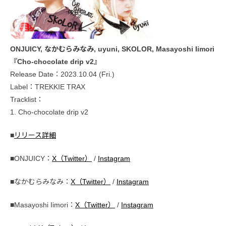
ONJUICY, なかむらみなみ, uyuni, SKOLOR, Masayoshi Iimori
『Cho-chocolate drip v2』
Release Date：2023.10.04 (Fri.)
Label：TREKKIE TRAX
Tracklist：
1. Cho-chocolate drip v2
■
リリース詳細
■ONJUICY：
X（Twitter）
/
Instagram
■なかむらみなみ：
X（Twitter）
/
Instagram
■Masayoshi Iimori：
X（Twitter）
/
Instagram