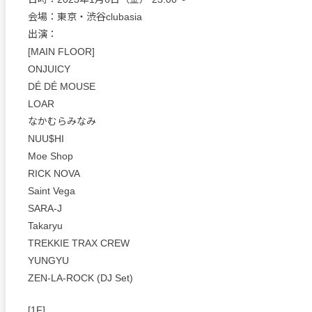
会場：東京・渋谷clubasia
出演：
[MAIN FLOOR]
ONJUICY
DÉ DÉ MOUSE
LOAR
なかむらみなみ
NUU$HI
Moe Shop
RICK NOVA
Saint Vega
SARA-J
Takaryu
TREKKIE TRAX CREW
YUNGYU
ZEN-LA-ROCK (DJ Set)
[1F]