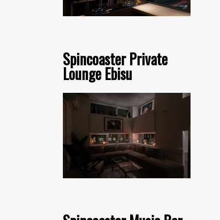
Spincoaster Private
Lounge Ebisu