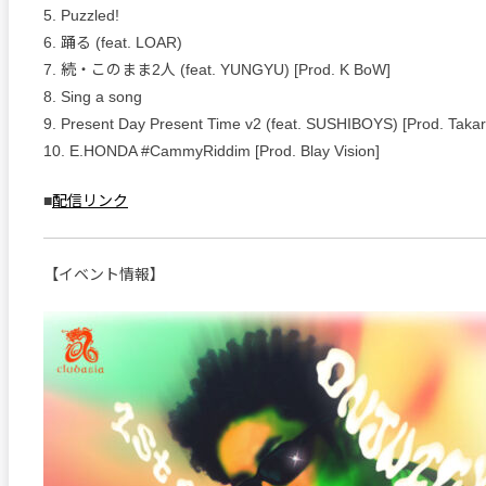
5. Puzzled!
6. 踊る (feat. LOAR)
7. 続・このまま2人 (feat. YUNGYU) [Prod. K BoW]
8. Sing a song
9. Present Day Present Time v2 (feat. SUSHIBOYS) [Prod. Takar
10. E.HONDA #CammyRiddim [Prod. Blay Vision]
■
配信リンク
【イベント情報】