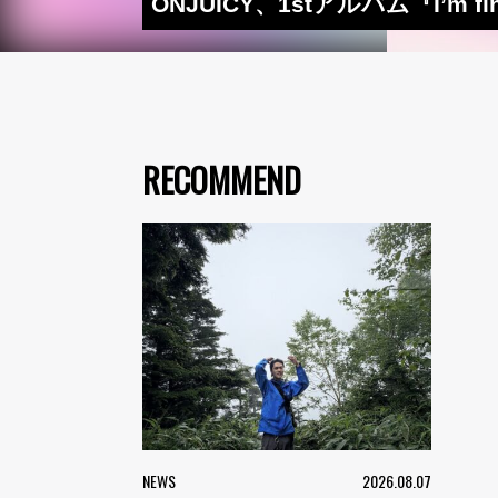
ONJUICY、1stアルバム『I’m 
RECOMMEND
NEWS
2026.08.07