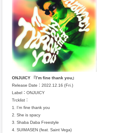
ONJUICY 『I’m fine thank you』
Release Date：2022.12.16 (Fri.)
Label：ONJUICY
Trcklist：
1. I’m fine thank you
2. She is spacy
3. Shaba Daba Freestyle
4. SUIMASEN (feat. Saint Vega)