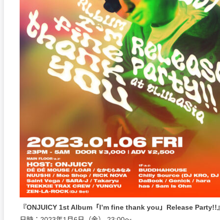
『ONJUICY 1st Album「I’m fine thank you」Release Party!
日時：2023年1月6日（金） 23:00〜