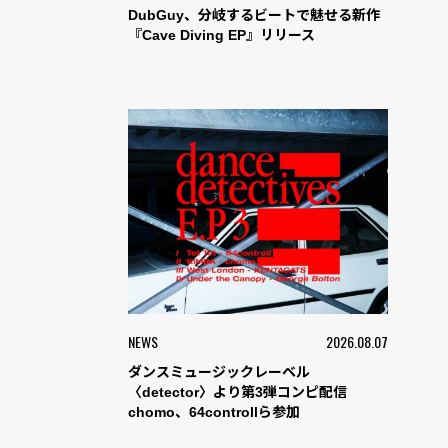
DubGuy、分岐するビートで魅せる新作
『Cave Diving EP』リリース
NEWS
2026.08.07
ダンスミュージックレーベル
〈detector〉より第3弾コンピ配信
chomo、64controllら参加