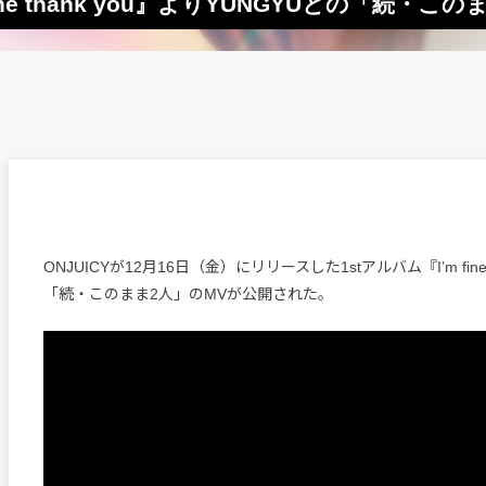
fine thank you』よりYUNGYUとの「続・こ
ONJUICYが12月16日（金）にリリースした1stアルバム『I’m fine 
「続・このまま2人」のMVが公開された。