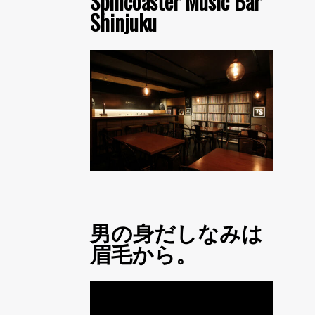
Spincoaster Music Bar
Shinjuku
男の身だしなみは
眉毛から。