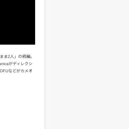
のまま2人」の続編。
anicaがディレクシ
、FOFUなどがカメオ