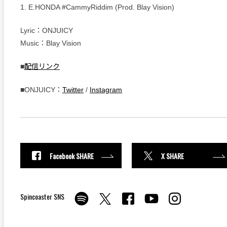
1. E.HONDA #CammyRiddim (Prod. Blay Vision)
Lyric：ONJUICY
Music：Blay Vision
■
配信リンク
■ONJUICY：
Twitter
/
Instagram
Facebook SHARE
X SHARE
Spincoaster SNS