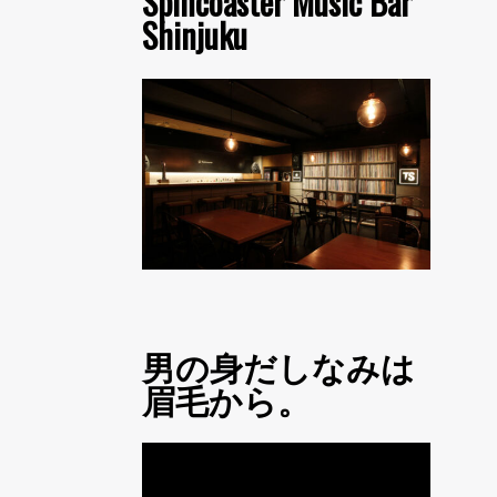
Spincoaster Music Bar
Shinjuku
男の身だしなみは
眉毛から。