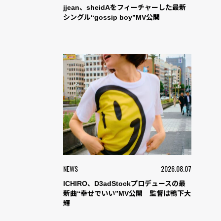
jjean、sheidAをフィーチャーした最新
シングル“gossip boy”MV公開
NEWS
2026.08.07
ICHIRO、D3adStockプロデュースの最
新曲“幸せでいい”MV公開 監督は鴨下大
輝