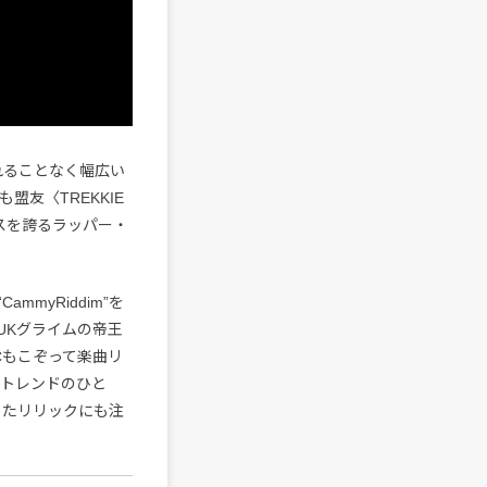
らわれることなく幅広い
も盟友〈TREKKIE
スを誇るラッパー・
mmyRiddim”を
はUKグライムの帝王
のMCもこぞって楽曲リ
のトレンドのひと
めたリリックにも注