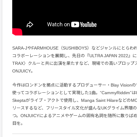
SARA-JやFARMHOUSE（SUSHIBOYS）などジャンルにと
コラボーレーションを展開し、先日の『ULTRA JAPAN 2022』に
TRAX〉クルーと共に出演を果たすなど、現場での高いプロップ
ONJUICY。
今作はロンドンを拠点に活動するプロデューサー・‎Blay Visionの“Ca
使ってコラボレーションとして実現した1曲。“CammyRiddim”
Skeptaがライブ・アクトで使用し、Manga Saint Hilareなど
リースするなど、フリースタイル文化が盛んなUKグライム界隈
つ。ONJUICYによるアニメやゲームの固有名詞を随所に散りば
目を。