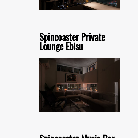
Spincoaster Private
Lounge Ebisu