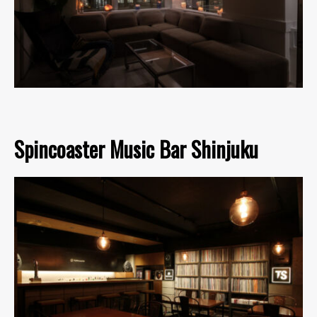
Spincoaster Music Bar Shinjuku