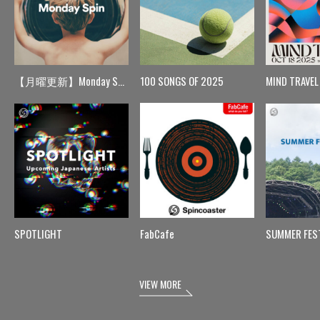
【月曜更新】Monday Spin
100 SONGS OF 2025
MIND TRAVEL
SPOTLIGHT
FabCafe
SUMMER FES
VIEW MORE