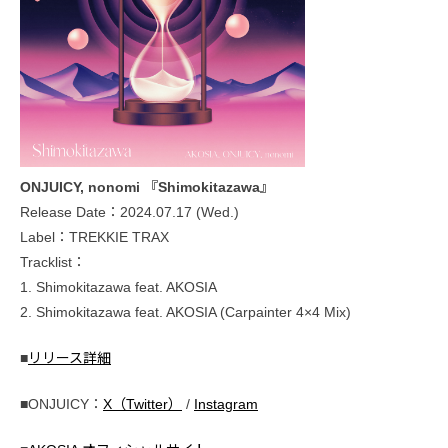
ONJUICY, nonomi 『Shimokitazawa』
Release Date：2024.07.17 (Wed.)
Label：TREKKIE TRAX
Tracklist：
1. Shimokitazawa feat. AKOSIA
2. Shimokitazawa feat. AKOSIA (Carpainter 4×4 Mix)
■
リリース詳細
■ONJUICY：
X（Twitter）
/
Instagram