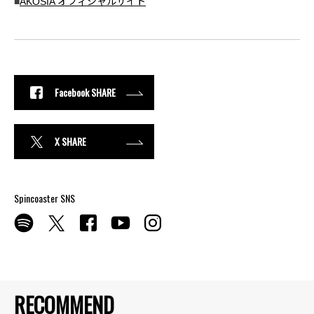
■
AKOSIA オフィシャルサイト
Facebook SHARE
X SHARE
Spincoaster SNS
RECOMMEND