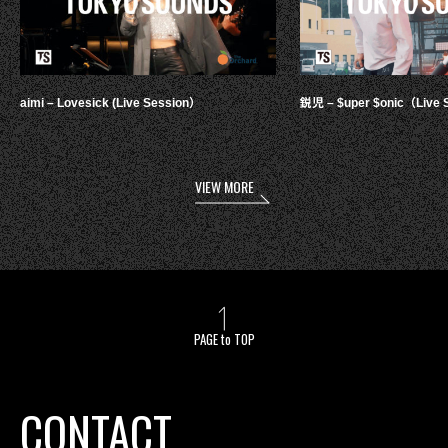
aimi – Lovesick (Live Session）
鋭児 – $uper $onic（Live 
VIEW MORE
PAGE to TOP
CONTACT