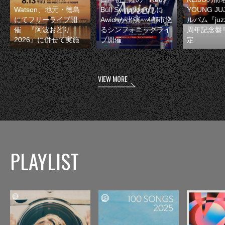
Watson、地元・徳島
Bull Symphonic』に
YOUNG JU
にてフリーライブ開
Awichが出演 4都市巡
ルバム『juzz
催 『阿波おどり
るシンフォニックライ
周年記念盤
2026』に併せて実施
ブ開催
定
VIEW MORE
PLAYLIST