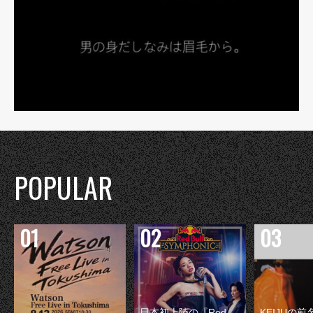
POPULAR
日本初上陸の『Red
KEIJUの