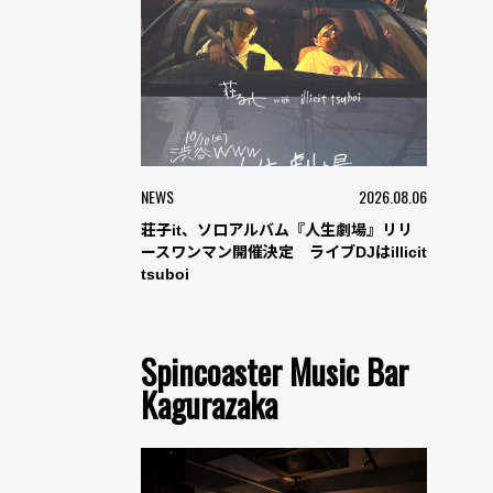
NEWS
2026.08.06
荘子it、ソロアルバム『人生劇場』リリ
ースワンマン開催決定 ライブDJはillicit
tsuboi
Spincoaster Music Bar
Kagurazaka