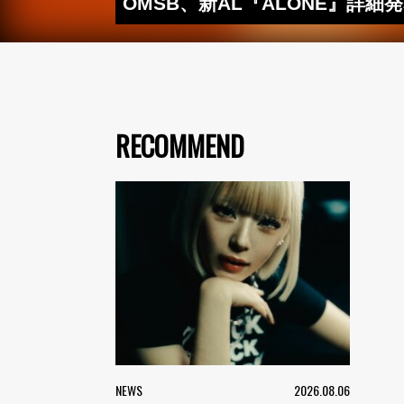
OMSB、新AL『ALONE』詳細発
RECOMMEND
NEWS
2026.08.06