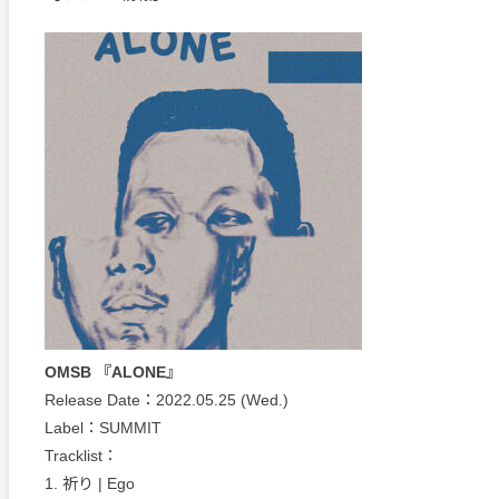
OMSB 『ALONE』
Release Date：2022.05.25 (Wed.)
Label：SUMMIT
Tracklist：
1. 祈り | Ego