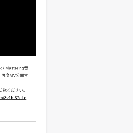
Mastering音
再度MV公開す
非ご覧ください。
com/3v1hI67eLe