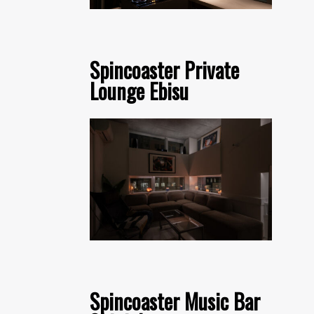
Spincoaster Private
Lounge Ebisu
Spincoaster Music Bar