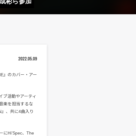
小袋成彬ら参加
2022.05.09
NE』のカバー・アー
なライブ活動やアーティ
音楽を担当するな
N』、共に4曲入り
i’Spec、The