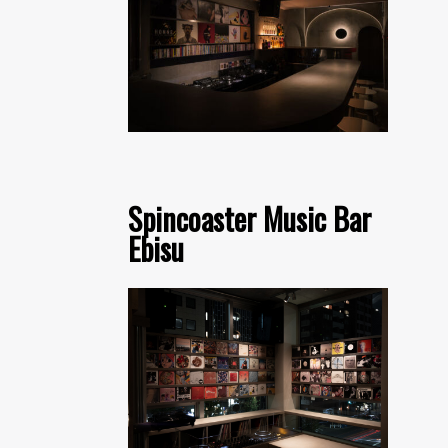
Spincoaster Music Bar
Ebisu