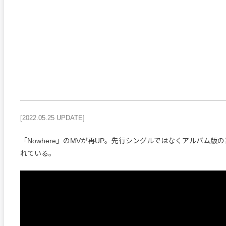
[2022.05.25 UPDATE]
「Nowhere」のMVが再UP。先行シングルではなくアルバム版
れている。