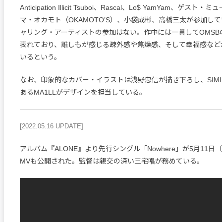
Anticipation Illicit Tsuboi、Rascal、Lo$ YamYam、ゲ
マ・オカモト（OKAMOTO’S）、小袋成彬、高橋三太が参加し
ャリング・アーティストの参加はない。作中には一貫してOMSB
表れており、誰しもが感じる疎外感や焦燥感、そして幸福感など
いるという。
なお、印象的なカバー・イラストは浅野忠信が描き下ろし、SIMI 
あるMA1LLがデザインを担当している。
[2022.05.16 UPDATE]
アルバム『ALONE』より先行シングル「Nowhere」が5月11
MVも公開された。監督は親交の深い三宅唱が務めている。