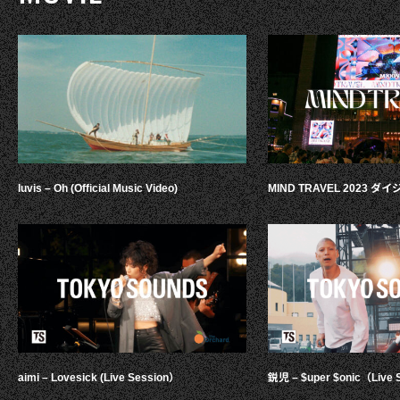
luvis – Oh (Official Music Video)
MIND TRAVEL 2023 
aimi – Lovesick (Live Session）
鋭児 – $uper $onic（Live 