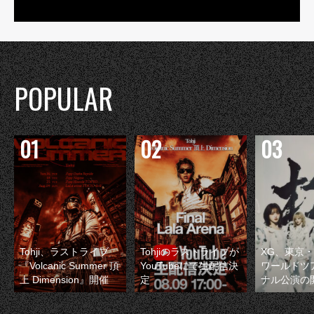
POPULAR
Tohji、ラストライブ
Tohjiのラストライブが
XG、東京
『Volcanic Summer 頂
YouTubeにて生配信決
ワールドツ
上 Dimension』開催
定
ナル公演の