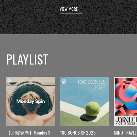
VIEW MORE
PLAYLIST
【月曜更新】Monday Spin
100 SONGS OF 2025
MIND TRAVEL