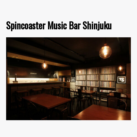
Spincoaster Music Bar Shinjuku