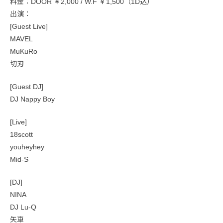
料金：DOOR ￥2,000 / W.F ￥1,500（1D込）
出演：
[Guest Live]
MAVEL
MuKuRo
切刃
[Guest DJ]
DJ Nappy Boy
[Live]
18scott
youheyhey
Mid-S
[DJ]
NINA
DJ Lu-Q
矢車