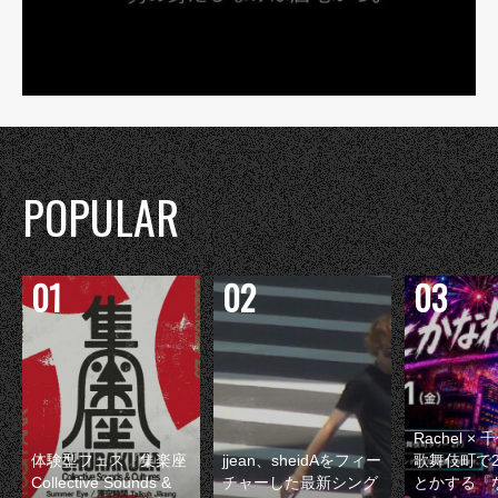
POPULAR
Rachel 
体験型フェス『集楽座
jjean、sheidAをフィー
歌舞伎町で
Collective Sounds &
チャーした最新シング
とかする『