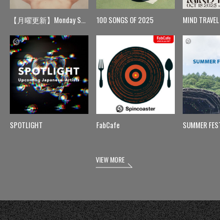
【月曜更新】Monday Spin
100 SONGS OF 2025
MIND TRAVEL
SPOTLIGHT
FabCafe
SUMMER FES
VIEW MORE