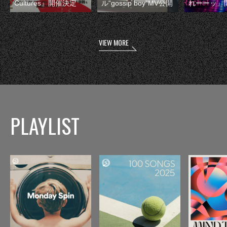
Cultures』開催決定
ル“gossip boy”MV公開
れーーッ』
VIEW MORE
PLAYLIST