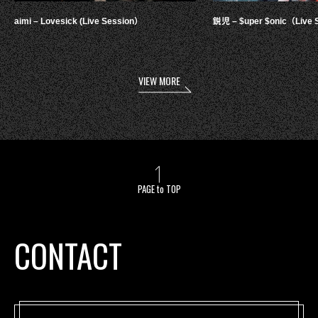
aimi – Lovesick (Live Session）
鋭児 – $uper $onic（Live 
VIEW MORE
PAGE to TOP
CONTACT