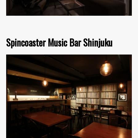
Spincoaster Music Bar Shinjuku