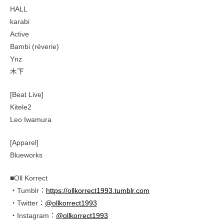
HALL
karabi
Active
Bambi (réverie)
Ynz
木下
[Beat Live]
Kitele2
Leo Iwamura
[Apparel]
Blueworks
■Oll Korrect
・Tumblr：
https://ollkorrect1993.tumblr.com
・Twitter：
@ollkorrect1993
・Instagram：
@ollkorrect1993