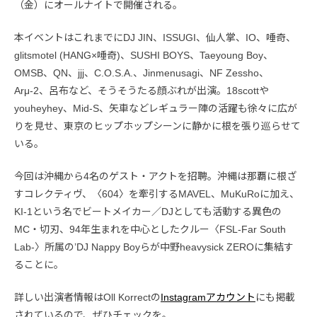
（金）にオールナイトで開催される。
本イベントはこれまでにDJ JIN、ISSUGI、仙人掌、IO、唾奇、
glitsmotel (HANG×唾奇)、SUSHI BOYS、Taeyoung Boy、
OMSB、QN、jjj、C.O.S.A.、Jinmenusagi、NF Zessho、
Arμ-2、呂布など、そうそうたる顔ぶれが出演。18scottや
youheyhey、Mid-S、矢車などレギュラー陣の活躍も徐々に広が
りを見せ、東京のヒップホップシーンに静かに根を張り巡らせて
いる。
今回は沖縄から4名のゲスト・アクトを招聘。沖縄は那覇に根ざ
すコレクティヴ、〈604〉を牽引するMAVEL、MuKuRoに加え、
KI-1という名でビートメイカー／DJとしても活動する異色の
MC・切刃、94年生まれを中心としたクルー〈FSL-Far South
Lab-〉所属の’DJ Nappy Boyらが中野heavysick ZEROに集結す
ることに。
詳しい出演者情報はOll Korrectの
Instagramアカウント
にも掲載
されているので、ぜひチェックを。