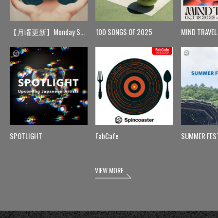
【月曜更新】Monday Spin
100 SONGS OF 2025
MIND TRAVEL
SPOTLIGHT
FabCafe
SUMMER FES
VIEW MORE