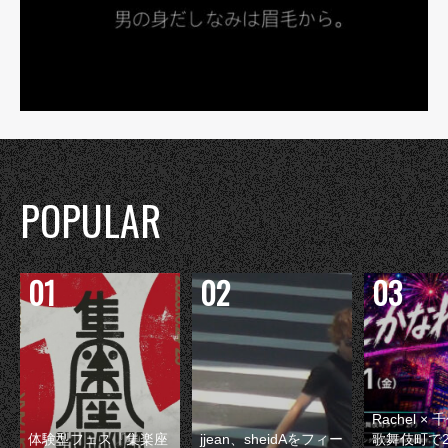
POPULAR
Rachel 
体験型フェス『集楽座
jjean、sheidAをフィー
歌舞伎町で