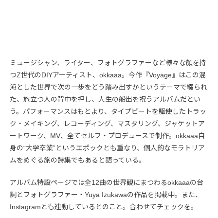
ミュージシャン、ライター、フォトグラファーなど様々な顔を持
つZ世代のDIYアーティスト、okkaaa。今作『Voyage』はこの混
沌とした世界で次の一歩をどう踏み出すかというテーマで綴られ
た、旅立つ人の背中を押し、人生の船出を祝うアルバムだとい
う。パフォーマンスはもとより、タイプビートを駆使したトラッ
ク・メイキング、レコーディング、マスタリング、ジャケットア
ートワーク、MV、全てセルフ・プロデュースで制作。okkaaa自
身の“大学卒業”というエポックとも重なり、個人的なモラトリア
ムをめぐる旅の詩集でもあると語っている。
アルバム特設ページでは全12曲の世界観にまつわるokkaaaの台
詞とフォトグラファー・Yuya Izukawaの作品を掲載中。また、
Instagramとも連動しているとのこと。合わせてチェックを。