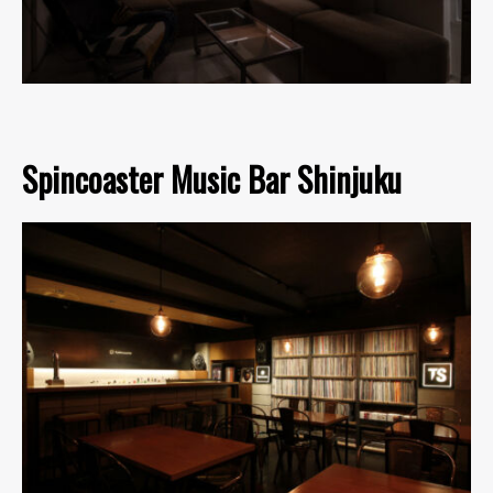
Spincoaster Music Bar Shinjuku