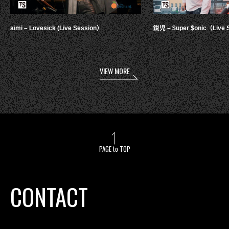
aimi – Lovesick (Live Session）
鋭児 – $uper $onic（Live 
VIEW MORE
PAGE to TOP
CONTACT