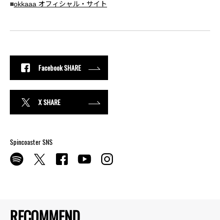
■
okkaaa オフィシャル・サイト
Facebook SHARE
X SHARE
Spincoaster SNS
RECOMMEND