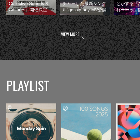
Collective Sounds &
チャーした最新シング
とかする『
Cultures』開催決定
ル“gossip boy”MV公開
れーーッ』
VIEW MORE
PLAYLIST