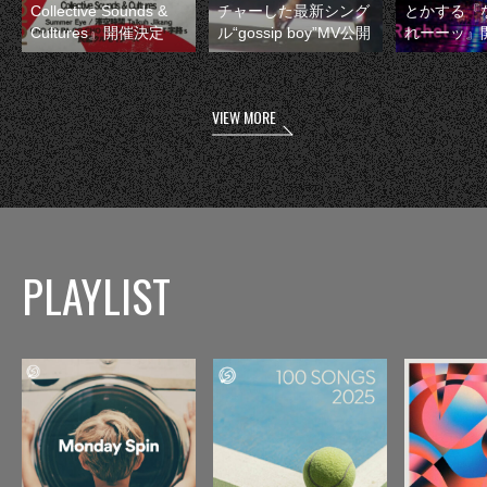
Collective Sounds &
チャーした最新シング
とかする『
Cultures』開催決定
ル“gossip boy”MV公開
れーーッ』
VIEW MORE
PLAYLIST