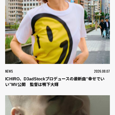
NEWS
2026.08.07
ICHIRO、D3adStockプロデュースの最新曲“幸せでい
い”MV公開 監督は鴨下大輝