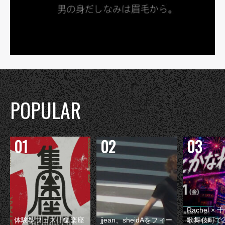
POPULAR
Rachel 
体験型フェス『集楽座
jjean、sheidAをフィー
歌舞伎町で