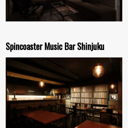
Spincoaster Music Bar Shinjuku