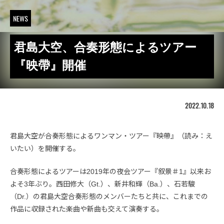
NEWS
君島大空、合奏形態によるツアー
『映帶』開催
2022.10.18
君島大空が合奏形態によるワンマン・ツアー『映帶』（読み：え
いたい）を開催する。
合奏形態によるツアーは2019年の夜会ツアー『叙景＃1』以来お
よそ3年ぶり。西田修大（Gt.）、新井和輝（Ba.）、石若駿
（Dr.）の君島大空合奏形態のメンバーたちと共に、これまでの
作品に収録された楽曲や新曲も交えて演奏する。