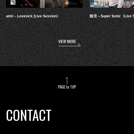
aimi – Lovesick (Live Session）
鋭児 – $uper $onic（Live 
VIEW MORE
PAGE to TOP
CONTACT