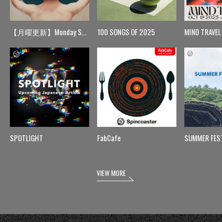
【月曜更新】Monday Spin
100 SONGS OF 2025
MIND TRAVEL
SPOTLIGHT
FabCafe
SUMMER FES
VIEW MORE