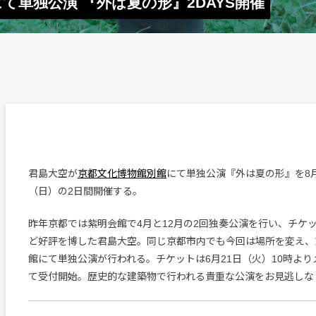
て単独公演 『外は夏の形』2DAYS開催
君島大空が
京都文化博物館別館
にて単独公演『外は夏の形』を8月
（日）の2日間開催する。
昨年京都では紫明会館で4月と12月の2回独奏公演を行い、チケ
ど好評を博した君島大空。同じ京都市内でも今回は場所を変え、
館にて単独公演が行われる。チケットは6月21日（火）10時よ
て受付開始。歴史的な建築物で行われる貴重な公演をお見逃しな