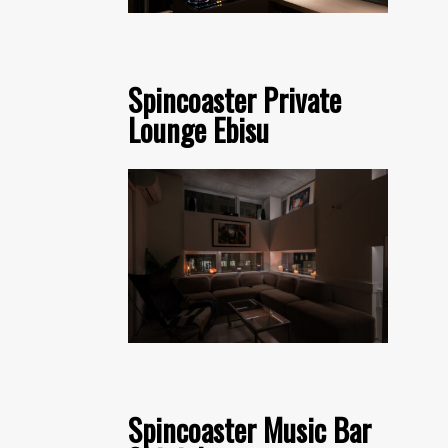
Spincoaster Private
Lounge Ebisu
Spincoaster Music Bar