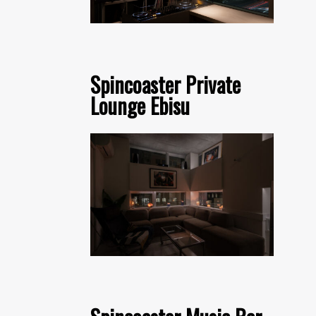
Spincoaster Private
Lounge Ebisu