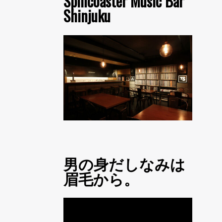
Spincoaster Music Bar
Shinjuku
男の身だしなみは
眉毛から。