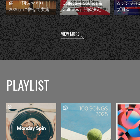
催 『阿波おどり
Collective Sounds &
るシンフォ
2026』に併せて実施
Cultures』開催決定
ブ開催
VIEW MORE
PLAYLIST