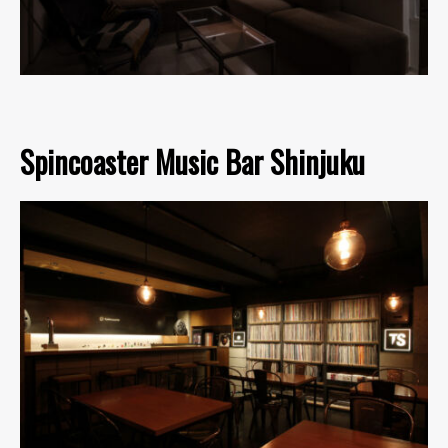
Spincoaster Music Bar Shinjuku