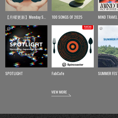
【月曜更新】Monday Spin
100 SONGS OF 2025
MIND TRAVEL
SPOTLIGHT
FabCafe
SUMMER FES
VIEW MORE