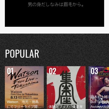
POPULAR
日本初上陸の
Watson、地元・徳島
Bull Symp
にてフリーライブ開
体験型フェス『集楽座
Awichが