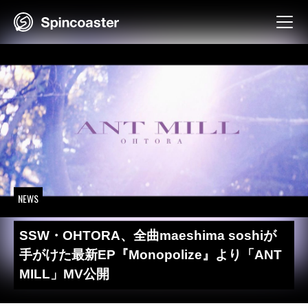
Skip
to
content
NEWS
SSW・OHTORA、全曲maeshima soshiが
手がけた最新EP『Monopolize』より「ANT
MILL」MV公開