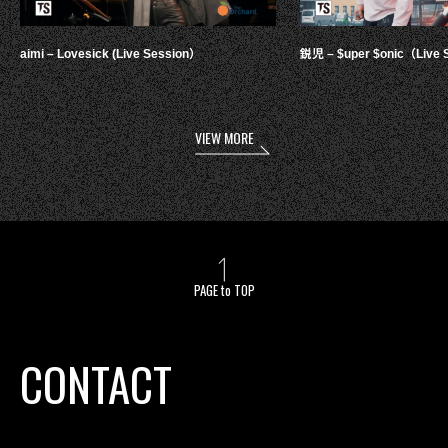
aimi – Lovesick (Live Session）
鋭児 – $uper $onic（Live 
VIEW MORE
PAGE to TOP
CONTACT