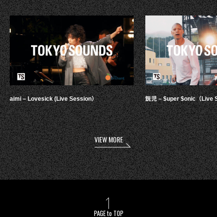
aimi – Lovesick (Live Session）
鋭児 – $uper $onic（Live 
VIEW MORE
PAGE to TOP