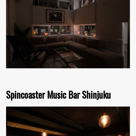
Spincoaster Music Bar Shinjuku