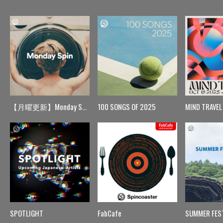
【月曜更新】Monday Spin
100 SONGS OF 2025
MIND TRAVEL
SPOTLIGHT
FabCafe
SUMMER FES