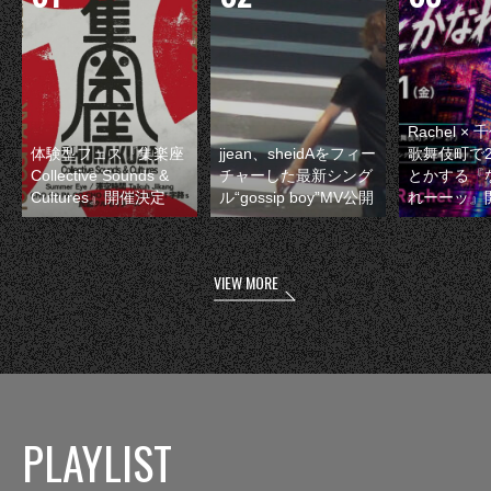
Rachel 
体験型フェス『集楽座
jjean、sheidAをフィー
歌舞伎町で
Collective Sounds &
チャーした最新シング
とかする『
Cultures』開催決定
ル“gossip boy”MV公開
れーーッ』
VIEW MORE
PLAYLIST