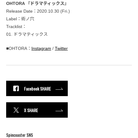
OHTORA 『ドラマティックス』
Release Date：2020.10.30 (Fri.)
Label：術ノ穴
Tracklist：
01. ドラマティックス
■OHTORA：
Instagram
/
Twitter
Facebook SHARE
X SHARE
Spincoaster SNS