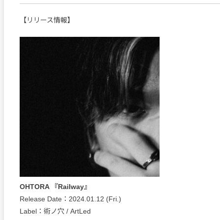
【リリース情報】
OHTORA 『Railway』
Release Date：2024.01.12 (Fri.)
Label：術ノ穴 / ArtLed