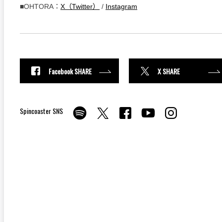
■OHTORA：
X（Twitter）
/
Instagram
Facebook SHARE
X SHARE
Spincoaster SNS