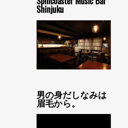
Spincoaster Music Bar
Shinjuku
男の身だしなみは
眉毛から。