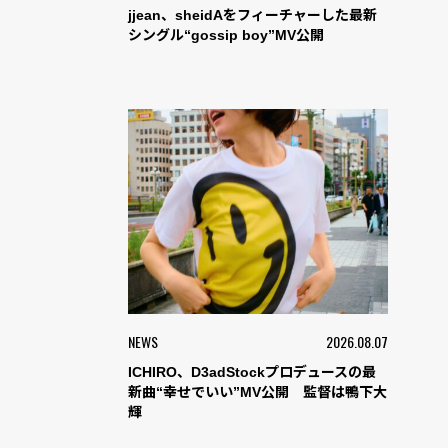
jjean、sheidAをフィーチャーした最新
シングル“gossip boy”MV公開
NEWS
2026.08.07
ICHIRO、D3adStockプロデュースの最
新曲“幸せでいい”MV公開 監督は鴨下大
輝