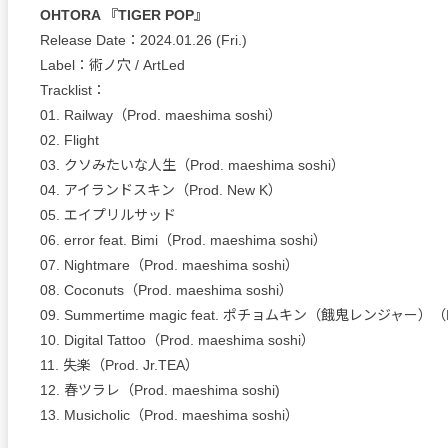
OHTORA 『TIGER POP』
Release Date：2024.01.26 (Fri.)
Label：術ノ穴 / ArtLed
Tracklist：
01. Railway（Prod. maeshima soshi）
02. Flight
03. クソみたいな人生（Prod. maeshima soshi）
04. アイランドスキン（Prod. New K）
05. エイプリルサッド
06. error feat. Bimi（Prod. maeshima soshi）
07. Nightmare（Prod. maeshima soshi）
08. Coconuts（Prod. maeshima soshi）
09. Summertime magic feat. ポチョムキン（餓鬼レンジャー）（P
10. Digital Tattoo（Prod. maeshima soshi）
11. 失楽（Prod. Jr.TEA）
12. 春ツラレ（Prod. maeshima soshi)
13. Musicholic（Prod. maeshima soshi）