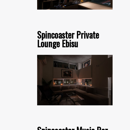
Spincoaster Private
Lounge Ebisu