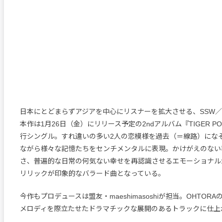
日本にとどまらずアジアを中心にリスナーを拡大させる、SSW／作
本作は1月26日（金）にリリース予定の2ndアルバム『TIGER P
行シングル。すれ違いの多い2人の恋模様を過去（＝線路）にな
ながら様々な記憶たちをセンチメンタルに表現。かけがえのない
さ、普遍的な日常の何気ない幸せを再認識させるエモーショナル
リリックが印象的なバラード曲となっている。
今作もプロデュースは盟友・maeshimasoshiが担当。OHTOR
メロディを際立たせたドラマチックな展開のあるトラックに仕上