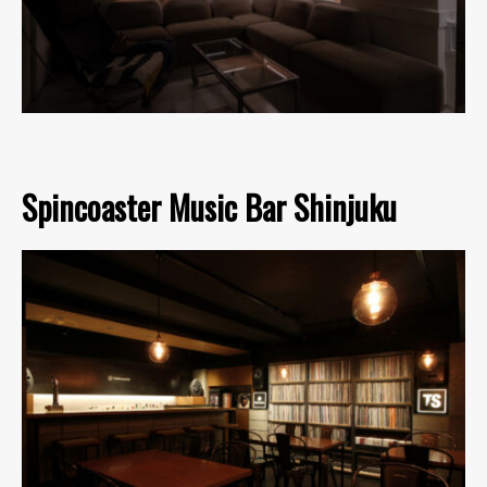
Spincoaster Music Bar Shinjuku