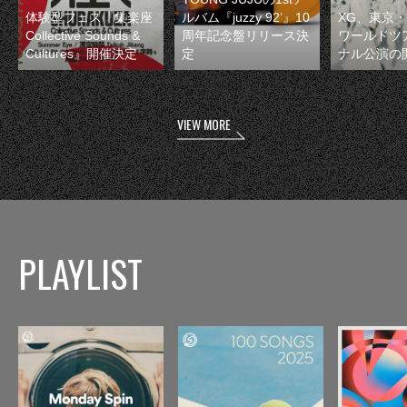
体験型フェス『集楽座
ルバム『juzzy 92’』10
XG、東京
Collective Sounds &
周年記念盤リリース決
ワールドツ
Cultures』開催決定
定
ナル公演の
VIEW MORE
PLAYLIST