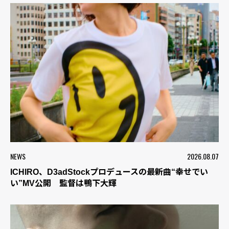
NEWS
2026.08.07
ICHIRO、D3adStockプロデュースの最新曲“幸せでい
い”MV公開 監督は鴨下大輝