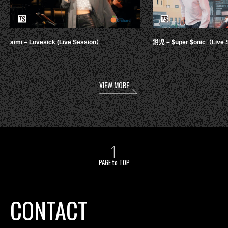
aimi – Lovesick (Live Session）
鋭児 – $uper $onic（Live 
VIEW MORE
PAGE to TOP
CONTACT