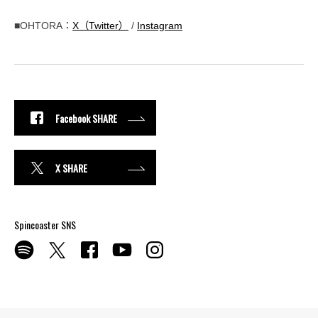
■OHTORA：
X（Twitter）
/
Instagram
Facebook SHARE
X SHARE
Spincoaster SNS