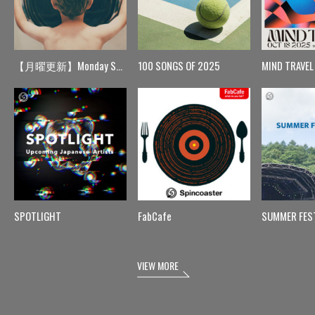
【月曜更新】Monday Spin
100 SONGS OF 2025
MIND TRAVEL
SPOTLIGHT
FabCafe
SUMMER FES
VIEW MORE