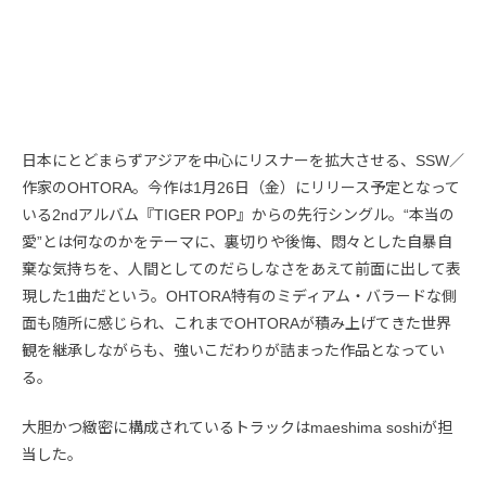
日本にとどまらずアジアを中心にリスナーを拡大させる、SSW／
作家のOHTORA。今作は1月26日（金）にリリース予定となって
いる2ndアルバム『TIGER POP』からの先行シングル。“本当の
愛”とは何なのかをテーマに、裏切りや後悔、悶々とした自暴自
棄な気持ちを、人間としてのだらしなさをあえて前面に出して表
現した1曲だという。OHTORA特有のミディアム・バラードな側
面も随所に感じられ、これまでOHTORAが積み上げてきた世界
観を継承しながらも、強いこだわりが詰まった作品となってい
る。
大胆かつ緻密に構成されているトラックはmaeshima soshiが担
当した。