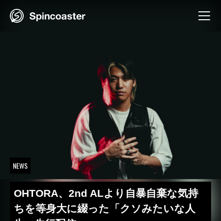
Skip
to
content
NEWS
OHTORA、2nd ALより自暴自棄な気持
ちを等身大に綴った「クソみたいな人