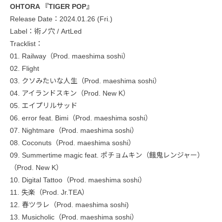
OHTORA 『TIGER POP』
Release Date：2024.01.26 (Fri.)
Label：術ノ穴 / ArtLed
Tracklist：
01. Railway（Prod. maeshima soshi）
02. Flight
03. クソみたいな人生（Prod. maeshima soshi）
04. アイランドスキン（Prod. New K）
05. エイプリルサッド
06. error feat. Bimi（Prod. maeshima soshi）
07. Nightmare（Prod. maeshima soshi）
08. Coconuts（Prod. maeshima soshi）
09. Summertime magic feat. ポチョムキン（餓鬼レンジャー）
（Prod. New K）
10. Digital Tattoo（Prod. maeshima soshi）
11. 失楽（Prod. Jr.TEA）
12. 春ツラレ（Prod. maeshima soshi)
13. Musicholic（Prod. maeshima soshi）