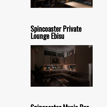
Spincoaster Private
Lounge Ebisu