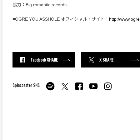
協力：Big romantic records
■OGRE YOU ASSHOLE オフィシャル・サイト：
http://www.ogr
Facebook SHARE
X SHARE
Spincoaster SNS