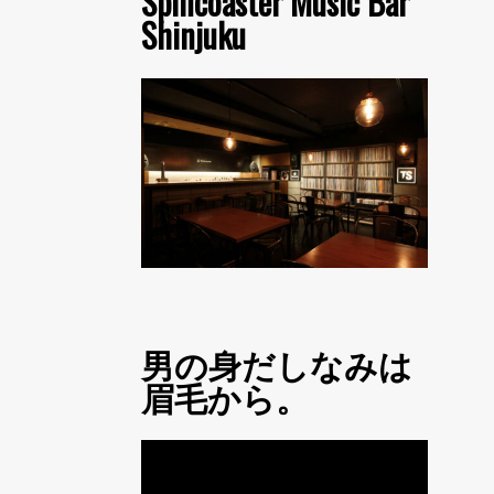
Spincoaster Music Bar
Shinjuku
男の身だしなみは
眉毛から。