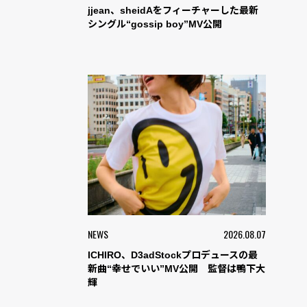
jjean、sheidAをフィーチャーした最新
シングル“gossip boy”MV公開
NEWS
2026.08.07
ICHIRO、D3adStockプロデュースの最
新曲“幸せでいい”MV公開 監督は鴨下大
輝