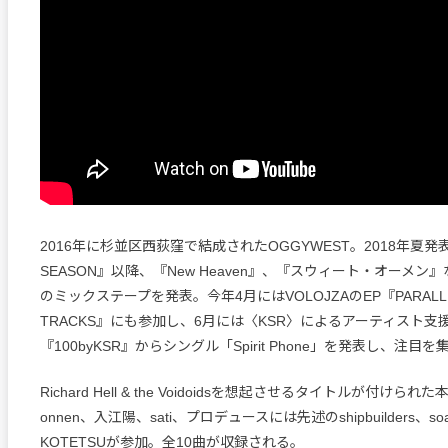
2016年に杉並区西荻窪で結成されたOGGYWEST。2018年夏
SEASON』以降、『New Heaven』、『スウィート・オーメン
のミックステープを発表。今年4月にはVOLOJZAのEP『PARALLE
TRACKS』にも参加し、6月には〈KSR〉によるアーティスト支
『100byKSR』からシングル「Spirit Phone」を発表し、注目
Richard Hell & the Voidoidsを想起させるタイトルが付けら
onnen、入江陽、sati、プロデュースには先述のshipbuilders、soa
KOTETSUが参加。全10曲が収録される。