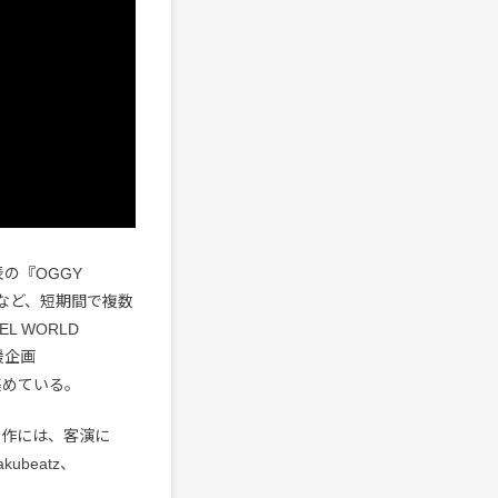
発表の『OGGY
』など、短期間で複数
L WORLD
援企画
を集めている。
れた本作には、客演に
kubeatz、