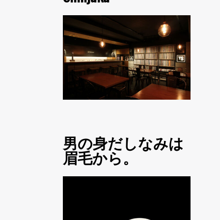
男の身だしなみは
眉毛から。