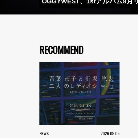
OGGYWEST、1stアルバム8
RECOMMEND
NEWS
2026.08.05