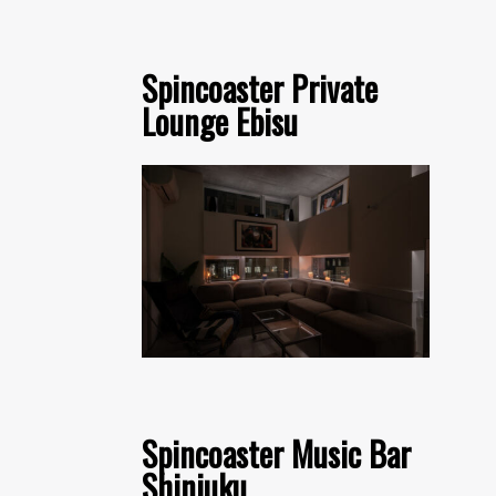
Spincoaster Private
Lounge Ebisu
Spincoaster Music Bar
Shinjuku