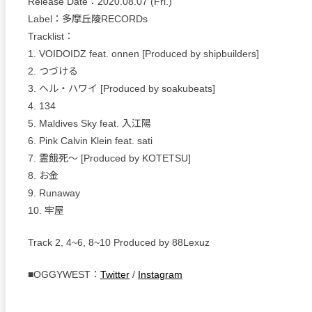
Release Date：2020.08.07 (Fri.)
Label：多摩丘陵RECORDs
Tracklist：
1. VOIDOIDZ feat. onnen [Produced by shipbuilders]
2. つづける
3. ヘル・ハワイ [Produced by soakubeats]
4. 134
5. Maldives Sky feat. 入江陽
6. Pink Calvin Klein feat. sati
7. 霊餓死～ [Produced by KOTETSU]
8. お金
9. Runaway
10. 牢屋
Track 2, 4~6, 8~10 Produced by 88Lexuz
■OGGYWEST：
Twitter
/
Instagram