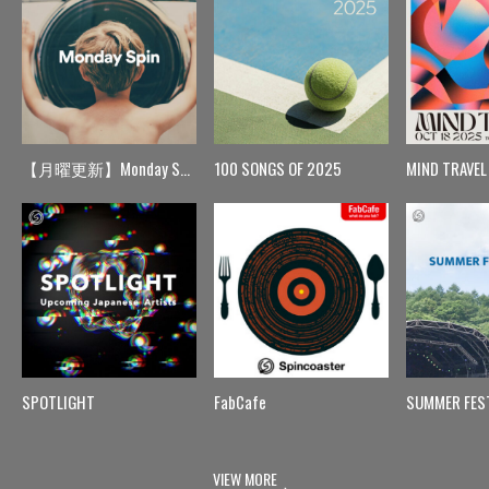
【月曜更新】Monday Spin
100 SONGS OF 2025
MIND TRAVEL
SPOTLIGHT
FabCafe
SUMMER FES
VIEW MORE