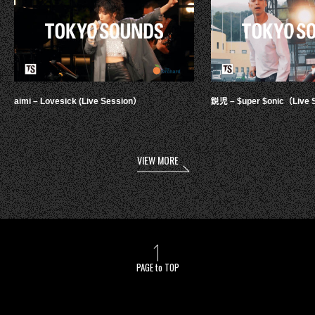
aimi – Lovesick (Live Session）
鋭児 – $uper $onic（Live 
VIEW MORE
PAGE to TOP