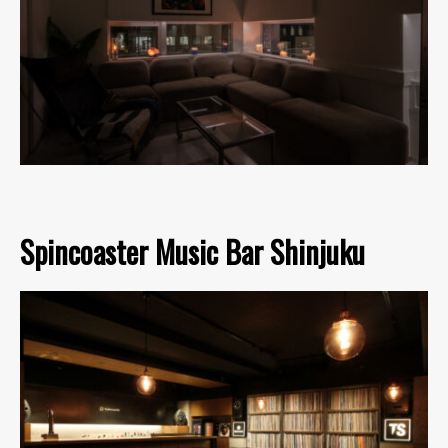
Spincoaster Music Bar Shinjuku