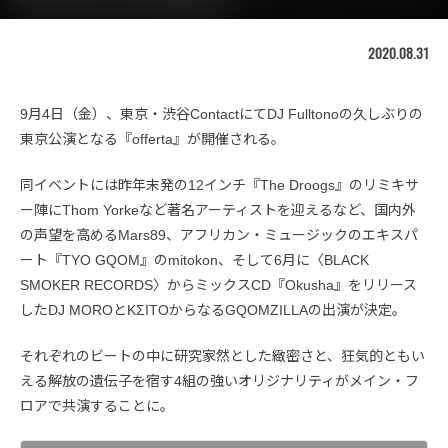
2020.08.31
9月4日（金）、東京・渋谷ContactにてDJ Fulltonoの久しぶりの
東京公演となる『offerta』が開催される。
同イベントには昨年末発の12インチ『The Droogs』のリミキサ
ー陣にThom Yorkeなど著名アーティストを迎えるなど、国内外
の声望を高めるMars89、アフリカン・ミュージックのエキスパ
ート『TYO GQOM』のmitokon、そして6月に〈BLACK
SMOKER RECORDS〉からミックスCD『Okusha』をリリース
したDJ MOROとKΣITOからなるGQOMZILLAの出演が決定。
それぞれのビートの中に研究家然とした緻密さと、狂気的ともい
える解放の遺伝子を宿す4組の強いオリジナリティがメイン・フ
ロアで共演することに。