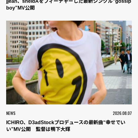
jjean、sheidAをフィーチャーした最新シングル“gossip
boy”MV公開
NEWS
2026.08.07
ICHIRO、D3adStockプロデュースの最新曲“幸せでい
い”MV公開 監督は鴨下大輝