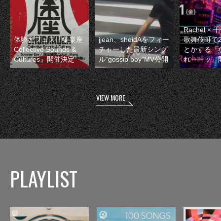
Rachel 
体験型フェス『集楽座
jjean、sheidAをフィー
歌舞伎町で
Collective Sounds &
チャーした最新シング
とかする『
Cultures』開催決定
ル“gossip boy”MV公開
れーーッ』
VIEW MORE
PLAYLIST