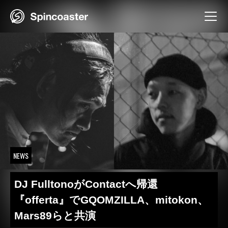
Skip
to
content
NEWS
DJ FulltonoがContactへ帰還
『offerta』でGQOMZILLA、mitokon、
Mars89らと共演