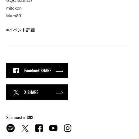
GQOMZILLA
mitokon
Mars89
■
イベント詳細
Facebook SHARE
X SHARE
Spincoaster SNS