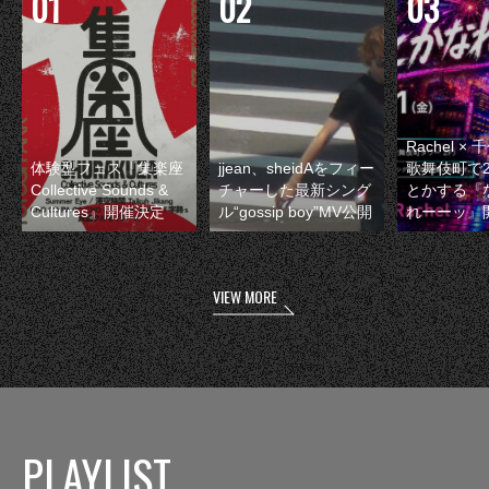
Rachel 
体験型フェス『集楽座
jjean、sheidAをフィー
歌舞伎町で
Collective Sounds &
チャーした最新シング
とかする『
Cultures』開催決定
ル“gossip boy”MV公開
れーーッ』
VIEW MORE
PLAYLIST