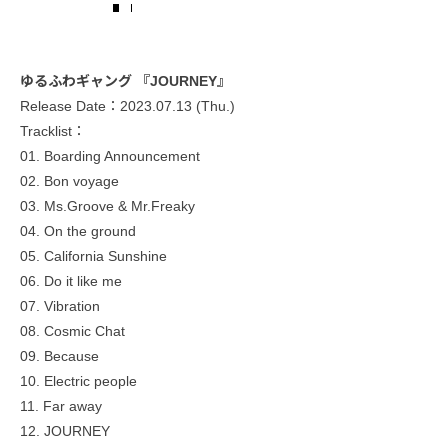
ゆるふわギャング 『JOURNEY』
Release Date：2023.07.13 (Thu.)
Tracklist：
01. Boarding Announcement
02. Bon voyage
03. Ms.Groove & Mr.Freaky
04. On the ground
05. California Sunshine
06. Do it like me
07. Vibration
08. Cosmic Chat
09. Because
10. Electric people
11. Far away
12. JOURNEY