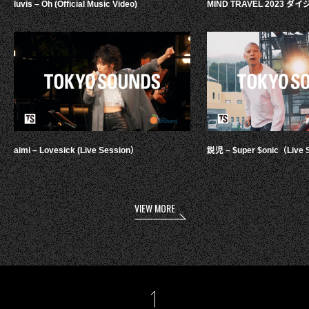
luvis – Oh (Official Music Video)
MIND TRAVEL 2023 
aimi – Lovesick (Live Session）
鋭児 – $uper $onic（Live 
VIEW MORE