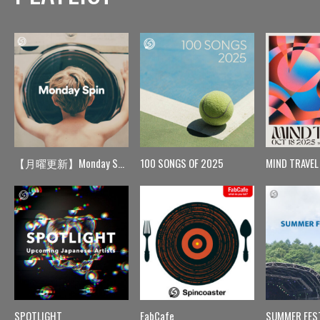
【月曜更新】Monday Spin
100 SONGS OF 2025
MIND TRAVEL
SPOTLIGHT
FabCafe
SUMMER FES