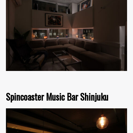
Spincoaster Music Bar Shinjuku