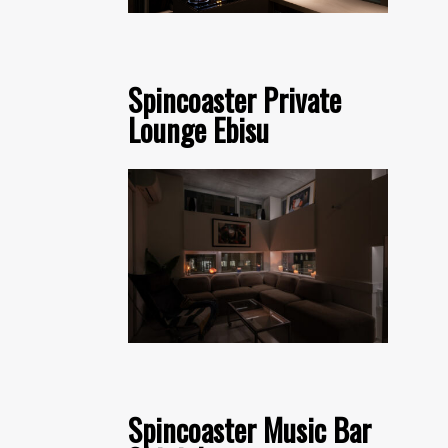
Spincoaster Private
Lounge Ebisu
Spincoaster Music Bar