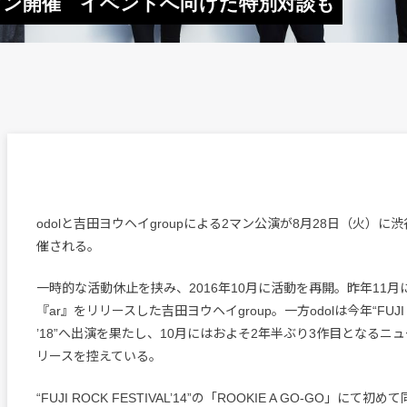
pの2マン開催 イベントへ向けた特別対談も
odolと吉田ヨウヘイgroupによる2マン公演が8月28日（火）に渋谷
催される。
一時的な活動休止を挟み、2016年10月に活動を再開。昨年11月に
『ar』をリリースした吉田ヨウヘイgroup。一方odolは今年“FUJI RO
’18”へ出演を果たし、10月にはおよそ2年半ぶり3作目となるニ
リースを控えている。
“FUJI ROCK FESTIVAL’14”の「ROOKIE A GO-GO」に