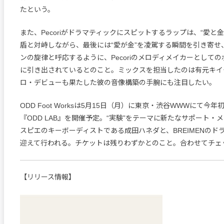
たという。
また、Pecoriがドラマティックにスピットするラップは、“愛と
盾と対峙しながら、最後には“愛が金”を凌駕する瞬間を引き寄せ
ンの旋律と呼応するように、Pecoriのメロディメイカーとして
に引き出されているとのこと。ミックスを担当したのは有元キイ
ロ・デビューも果たした彼の音像構築の手腕にも注目したい。
ODD Foot Worksは5月15日（月）に東京・渋谷WWWにて今
『ODD LAB』を開催予定。“実験”をテーマに新たなサポート・
スピエのキーボーディストである成田ハネダと、BREIMENのドラマ
迎えて行われる。チケットは残りわずかとのこと。合わせてチェ
【リリース情報】