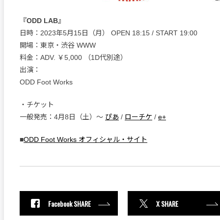
『ODD LAB』
日時：2023年5月15日（月） OPEN 18:15 / START 19:00
開場：東京・渋谷 WWW
料金：ADV. ￥5,000 （1D代別途）
出演：
ODD Foot Works
・チケット
一般発売：4月8日（土）〜
ぴあ
/
ローチケ
/
e+
■
ODD Foot Works オフィシャル・サイト
Facebook SHARE
X SHARE