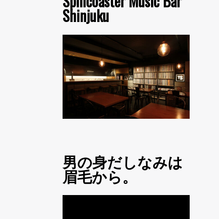
Spincoaster Music Bar
Shinjuku
男の身だしなみは
眉毛から。