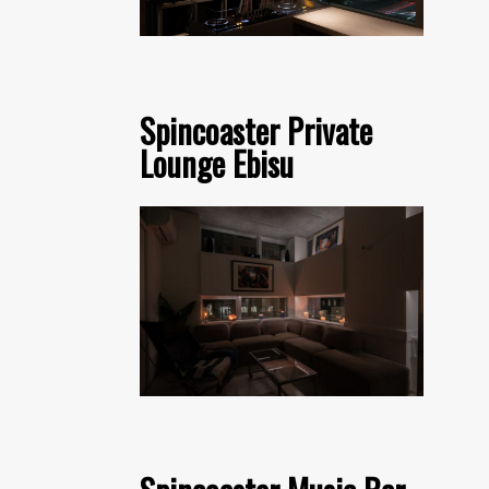
Spincoaster Private
Lounge Ebisu