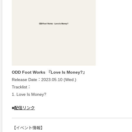
ODD Foot Works 『Love Is Money?』
Release Date：2023.05.10 (Wed.)
Tracklist：
1. Love Is Money?
■
配信リンク
【イベント情報】