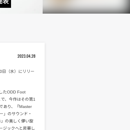
発表
2023.04.28
5月10日（水）にリリー
ODD Foot
とで、今作はその第1
り、『Master
ーニー」のサウンド・
2番」の美しく儚い旋
ージックへと昇華し