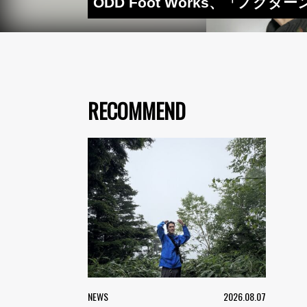
ODD Foot Works、「ノクタ
RECOMMEND
NEWS
2026.08.07