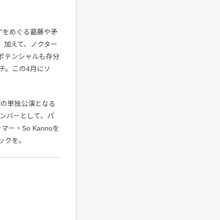
金”をめぐる葛藤や矛
、加えて、ノクター
のポテンシャルも存分
チ。この4月にソ
年初の単独公演となる
メンバーとして、パ
ー・So Kannoを
ックを。