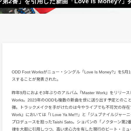
ーン第2番」を引用した新曲「Love Is Money?」
ODD Foot Worksがニュー・シングル「Love Is Money?」を
スすることが発表された。
昨年9月におよそ3年ぶりのアルバム『Master Work』をリリースした
Works。2023年のODDも複数の新曲を世に送り出す予定とのこ
弾。トラックメイクを手がけたのは今やライブでも不可欠の存在であ
Work』においては「I Love Ya Me!!!」と「ジュブナイルジャ
プロデュースを担ったTaishi Sato。ショパンの「ノクターン第
律を大胆に引用しつつ、高い求心力を有した現行のビート・ミュ