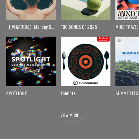
【月曜更新】Monday Spin
100 SONGS OF 2025
MIND TRAVEL
SPOTLIGHT
FabCafe
SUMMER FES
VIEW MORE