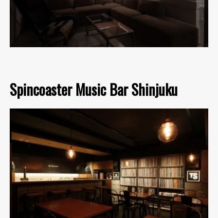
Spincoaster Music Bar Shinjuku