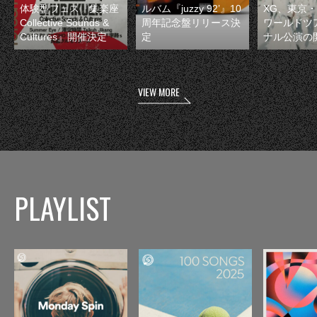
体験型フェス『集楽座
ルバム『juzzy 92’』10
XG、東京
Collective Sounds &
周年記念盤リリース決
ワールドツ
Cultures』開催決定
定
ナル公演の
VIEW MORE
PLAYLIST