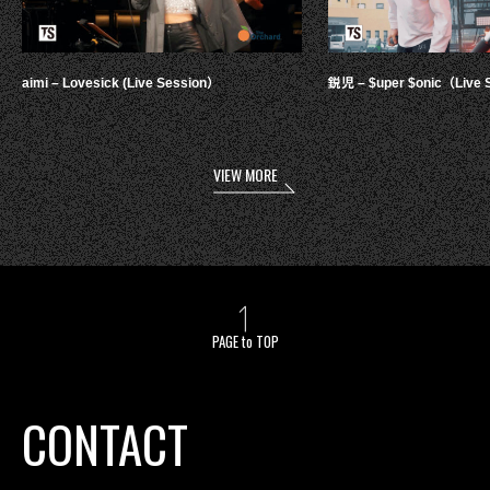
aimi – Lovesick (Live Session）
鋭児 – $uper $onic（Live 
VIEW MORE
PAGE to TOP
CONTACT