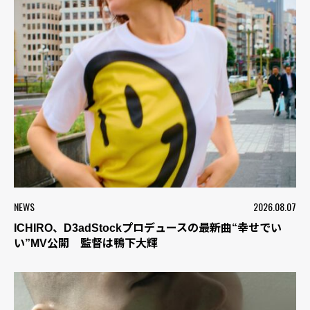
NEWS
2026.08.07
ICHIRO、D3adStockプロデュースの最新曲“幸せでい
い”MV公開 監督は鴨下大輝