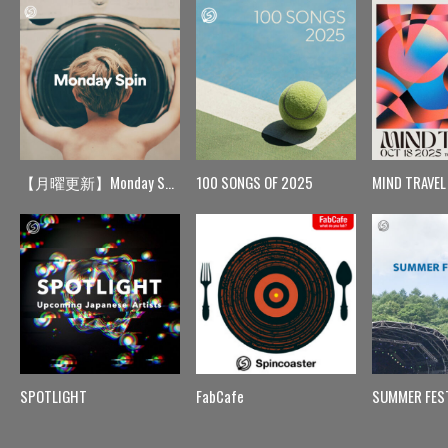
【月曜更新】Monday Spin
100 SONGS OF 2025
MIND TRAVEL
SPOTLIGHT
FabCafe
SUMMER FES