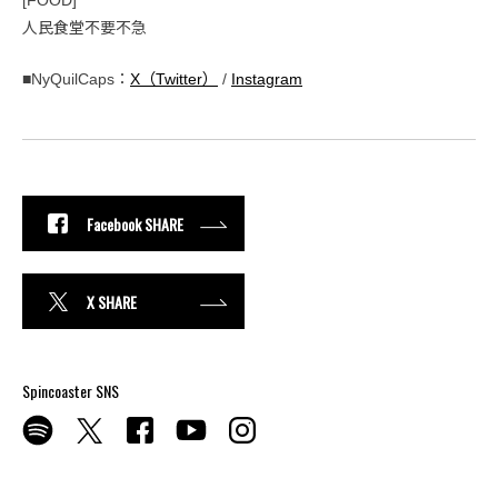
[FOOD]
人民食堂不要不急
■NyQuilCaps：
X（Twitter）
/
Instagram
Facebook SHARE
X SHARE
Spincoaster SNS