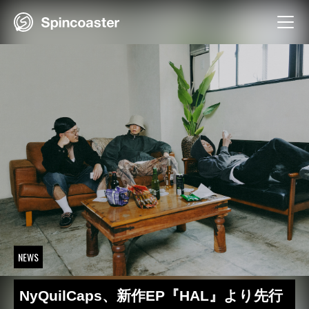
Skip
to
content
NEWS
NyQuilCaps、新作EP『HAL』より先行