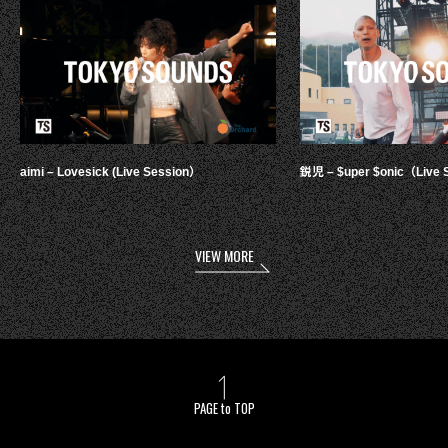
aimi – Lovesick (Live Session）
鋭児 – $uper $onic（Live 
VIEW MORE
PAGE to TOP