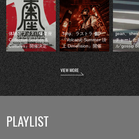
体験型フェス『集楽座
Tohji、ラストライブ
jjean、sh
Collective Sounds &
『Volcanic Summer 頂
チャーした
Cultures』開催決定
上 Dimension』開催
ル“gossip 
VIEW MORE
PLAYLIST