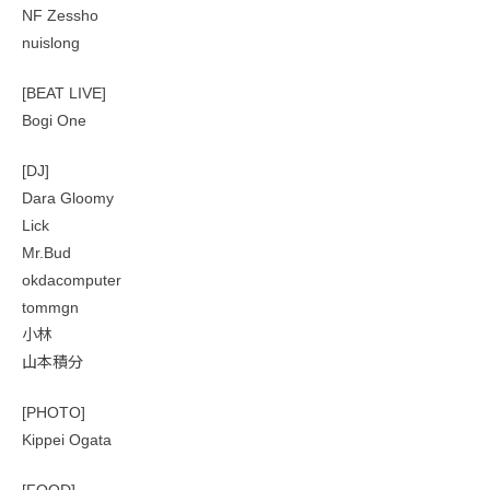
NF Zessho
nuislong
[BEAT LIVE]
Bogi One
[DJ]
Dara Gloomy
Lick
Mr.Bud
okdacomputer
tommgn
小林
山本積分
[PHOTO]
Kippei Ogata