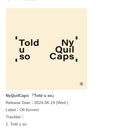
NyQuilCaps 『Told u so』
Release Date：2024.06.19 (Wed.)
Label：Oll Korrect
Tracklist：
1. Told u so