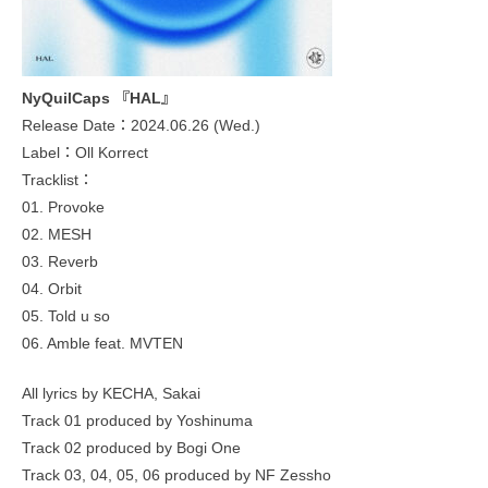
NyQuilCaps 『HAL』
Release Date：2024.06.26 (Wed.)
Label：Oll Korrect
Tracklist：
01. Provoke
02. MESH
03. Reverb
04. Orbit
05. Told u so
06. Amble feat. MVTEN
All lyrics by KECHA, Sakai
Track 01 produced by Yoshinuma
Track 02 produced by Bogi One
Track 03, 04, 05, 06 produced by NF Zessho