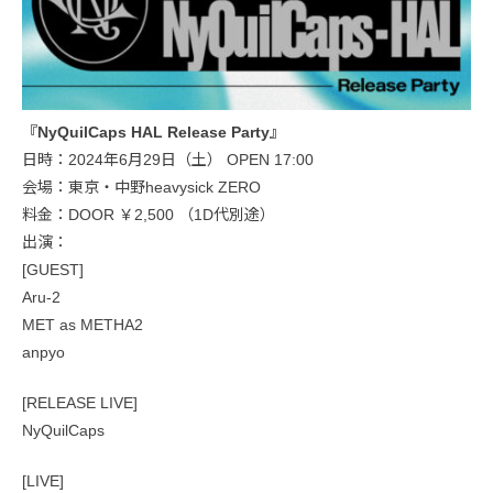
『NyQuilCaps HAL Release Party』
日時：2024年6月29日（土） OPEN 17:00
会場：東京・中野heavysick ZERO
料金：DOOR ￥2,500 （1D代別途）
出演：
[GUEST]
Aru-2
MET as METHA2
anpyo
[RELEASE LIVE]
NyQuilCaps
[LIVE]