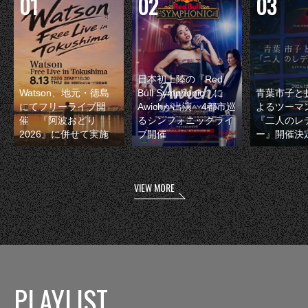
日本初上陸の『Red
Watson、地元・徳島
Bull Symphonic』に
青葉市子と
にてフリーライブ開
Awichが出演 4都市巡
よるツーマ
催 『阿波おどり
るシンフォニックライ
『二人のレ
2026』に併せて実施
ブ開催
ー』開催決
VIEW MORE
PLAYLIST