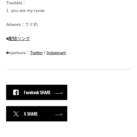
Tracklist：
1. you are my curse
Artwork：てぐれ
■
配信リンク
■nyamura：
Twitter
/
Instagram
Facebook SHARE
X SHARE