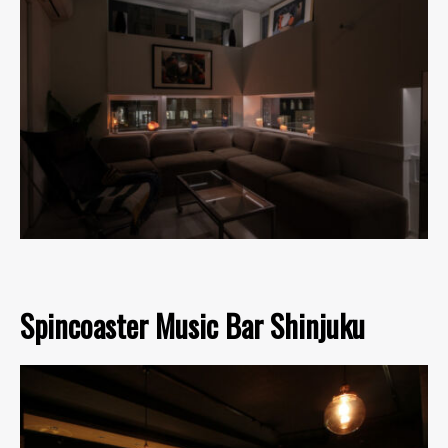
Spincoaster Music Bar Shinjuku