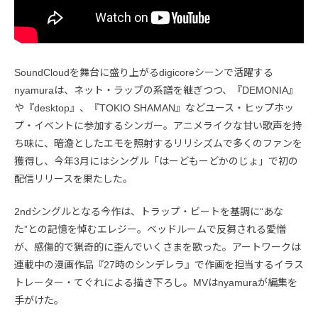
SoundCloudを舞台に盛り上がるdigicoreシーンで活躍する
nyamuraは、ネット・ラップの系譜を継ぎつつ、『DEMONIA』
や『desktop』、『TOKIO SHAMAN』などユース・ヒップホッ
プ・イベントに参加するシンガー。アニメライクな甘い歌声を持
ち味に、暗澹としたエモを照射するリリシズムで多くのファンを
獲得し、今年3月にはシングル「はーどもーどかのじょ」で初の
配信リリースを果たした。
2ndシングルとなる今作は、トラップ・ビートを基調に“あな
た”との記憶を悼むエレジー。ベッドルームで反芻される愛憎
が、感傷的で猟奇的に歪んでいくさまを歌った。アートワークは
連載中の漫画作品『27時のシンデレラ』で作画を担当するイラス
トレーター・てぐれによる描き下ろし。MVはnyamuraが編集を
手がけた。