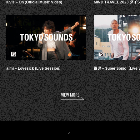
luvis – Oh (Official Music Video)
MIND TRAVEL 2023 
aimi – Lovesick (Live Session）
鋭児 – $uper $onic（Live 
VIEW MORE