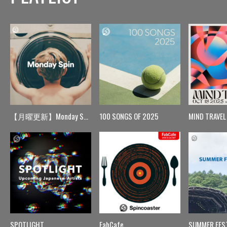
【月曜更新】Monday Spin
100 SONGS OF 2025
MIND TRAVEL
SPOTLIGHT
FabCafe
SUMMER FES