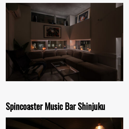
Spincoaster Music Bar Shinjuku