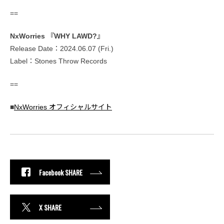
==
NxWorries 『WHY LAWD?』
Release Date：2024.06.07 (Fri.)
Label：Stones Throw Records
==
■
NxWorries オフィシャルサイト
Facebook SHARE
X SHARE