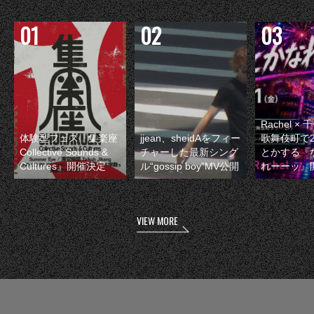
Rachel 
体験型フェス『集楽座
jjean、sheidAをフィー
歌舞伎町で
Collective Sounds &
チャーした最新シング
とかする『
Cultures』開催決定
ル“gossip boy”MV公開
れーーッ』
VIEW MORE