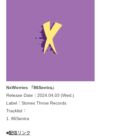
NxWorries 『86Sentra』
Release Date：2024.04.03 (Wed.)
Label：Stones Throw Records
Tracklist：
1. 86Sentra
■
配信リンク