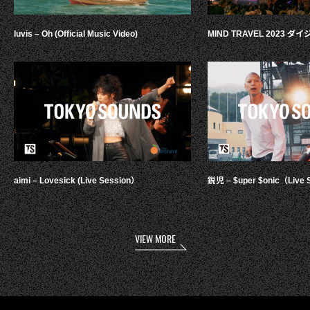
luvis – Oh (Official Music Video)
MIND TRAVEL 2023 
aimi – Lovesick (Live Session）
鋭児 – $uper $onic（Live 
VIEW MORE