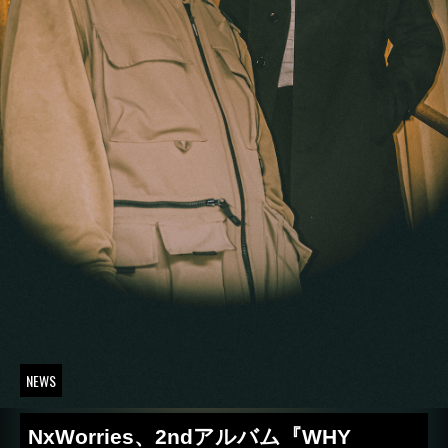
NEWS
NxWorries、2ndアルバム『WHY