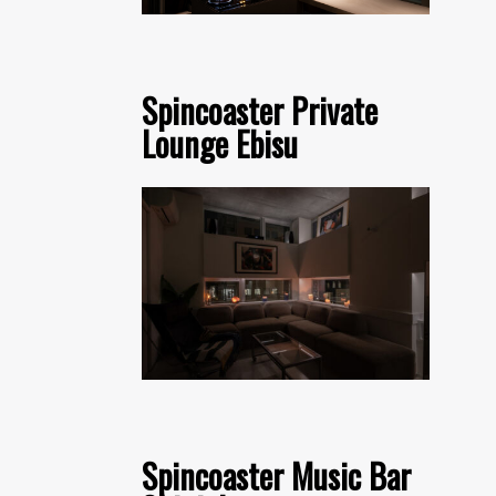
Spincoaster Private
Lounge Ebisu
Spincoaster Music Bar