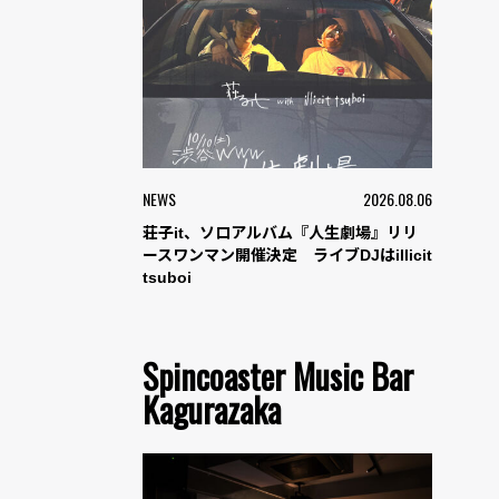
NEWS
2026.08.06
荘子it、ソロアルバム『人生劇場』リリ
ースワンマン開催決定 ライブDJはillicit
tsuboi
Spincoaster Music Bar
Kagurazaka