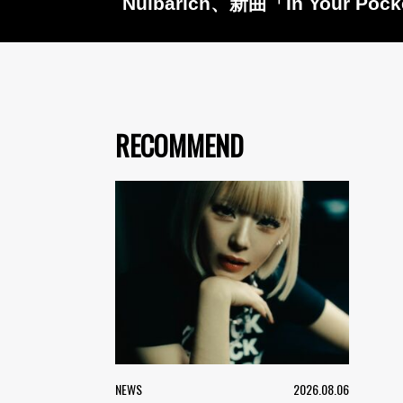
Nulbarich、新曲「In Your
RECOMMEND
NEWS
2026.08.06