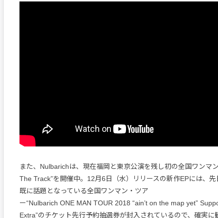
また、Nulbarichは、現在福岡と東京公演を残し初の全国ワンマン・
The Track”を開催中。12月6日（水）リリースの新作EPには
既に話題となっている全国ワンマン・ツア
ー“Nulbarich ONE MAN TOUR 2018 “ain’t on the map yet” Supp
Extra”のチケット先行予約抽選券が封入されているので、確実