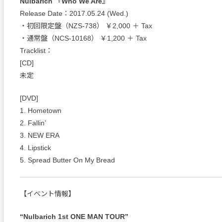
Nulbarich 『Who We Are』
Release Date：2017.05.24 (Wed.)
・初回限定盤（NZS-738） ￥2,000 ＋ Tax
・通常盤（NCS-10168） ￥1,200 ＋ Tax
Tracklist：
[CD]
未定
[DVD]
1. Hometown
2. Fallin’
3. NEW ERA
4. Lipstick
5. Spread Butter On My Bread
【イベント情報】
“Nulbarich 1st ONE MAN TOUR”