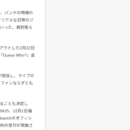
」は、バンドの特徴の
”リアルな日常のジ
といった、肩肘張ら
ウトした2月22日
Guess Who?」追
が担当し、ライブの
に、ファンならずとも
することも決定し
NUS、12月1日福
barichのオフィシ
予約の受付が実施さ