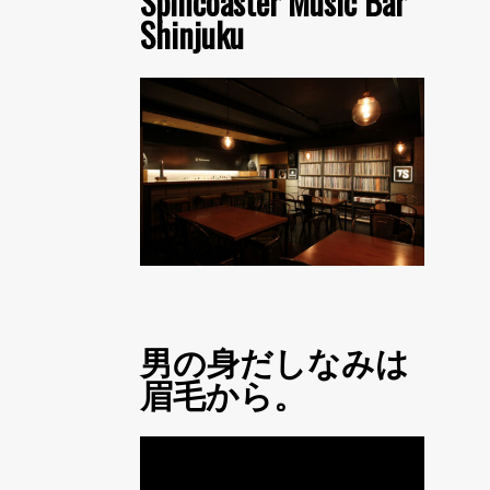
Spincoaster Music Bar
Shinjuku
男の身だしなみは
眉毛から。