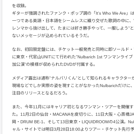
を収録。
ギターが強調されたファンク・ポップ調の「It’s Who We Are
一つである英語・日本語をシームレスに織り交ぜた歌詞の中に、
レンマから抜け出して、たまには好き勝手やって、一服しよう”
ないメッセージが込められているそうだ。
なお、初回限定盤には、チケット一般発売と同時に即ソールド・ア
に東京・代官山UNITにて行われた”Nulbarich 1st ワンマンライブ「
加公演”の模様が収められたDVDが付属する。
メディア露出は通称”ナルバリくん”として知られるキャラクター
現場などでしか実際の姿を現すことがなかったNulbarichだけ
注目のリリースとなるだろう。
また、今年11月にはキャリア初となるワンマン・ツアーを開催
た。11月2日の仙台・MACANAを皮切りに、11日大阪・心斎橋JA
岡・DRUM BE-1、そして13日東京・LIQUIDROOMの4公演。Nul
ャル・サイトでは明日3月28日18:00よりツアー・チケット先行