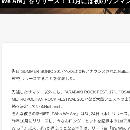
Who We Are』をリリース！ 11月には初のワン
先日”SUMMER SONIC 2017″への出演もアナウンスされたNulba
EPをリリースすることを発表した。
先述したサマソニ以外にも、”ARABAKI ROCK FEST. 17″、”OSA
METROPOLITAN ROCK FESTIVAL 2017″など大型フェスへの
続々決定しているNulbarich。
そんな彼らの新作EP『Who We Are』は5月24日（水）リリース
昨年10月にリリースし、今なおロング・ヒットを記録中の1stアル
Who？』以来、約7か月ぶりとなる本作は、リード曲「It’s Who W