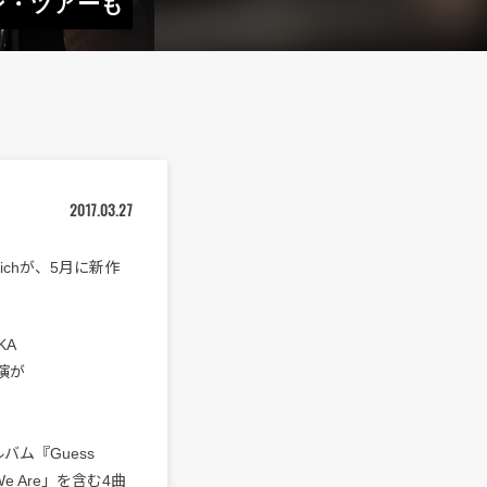
マン・ツアーも
2017.03.27
richが、5月に新作
KA
出演が
。
バム『Guess
e Are」を含む4曲