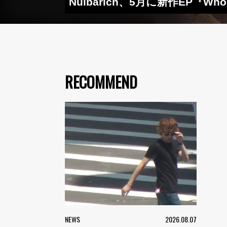
Nulbarich、5月に新作EP『
RECOMMEND
NEWS
2026.08.07