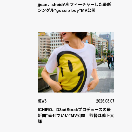
jjean、sheidAをフィーチャーした最新
シングル“gossip boy”MV公開
NEWS
2026.08.07
ICHIRO、D3adStockプロデュースの最
新曲“幸せでいい”MV公開 監督は鴨下大
輝