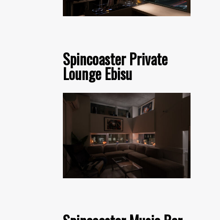
Spincoaster Private
Lounge Ebisu