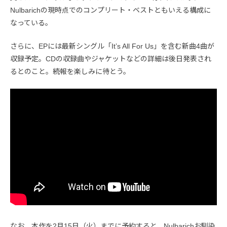
Nulbarichの現時点でのコンプリート・ベストともいえる構成に
なっている。
さらに、EPには最新シングル「It’s All For Us」を含む新曲4曲が
収録予定。CDの収録曲やジャケットなどの詳細は後日発表され
るとのこと。続報を楽しみに待とう。
なお、本作を2月15日（火）までに予約すると、Nulbarichお馴染