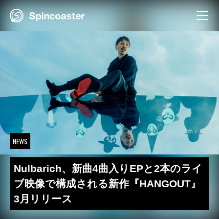
Skip
to
content
NEWS
Nulbarich、新曲4曲入りEPと2本のライ
ブ映像で構成される新作『HANGOUT』
3月リリース