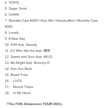
4. VOICE
5. Super Sonic
6. CHAIN
7. Mumble Cast #000～Kiss Me～Handcuffed～Mumble Cast
#000
8. Lonely
9. A New Day
10. ASH feat. Vaundy
11. It’s Who We Are feat. 唾奇
12. Sweet and Sour feat. AKLO
13. Be Alright feat. Mummy-D
14. Kiss You Back
15. Break Free
16． LUCK
17． Almost There
18． In My Hand
『The Fifth Dimension TOUR 2021』