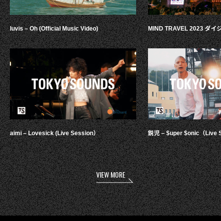
luvis – Oh (Official Music Video)
MIND TRAVEL 2023 
aimi – Lovesick (Live Session）
鋭児 – $uper $onic（Live 
VIEW MORE