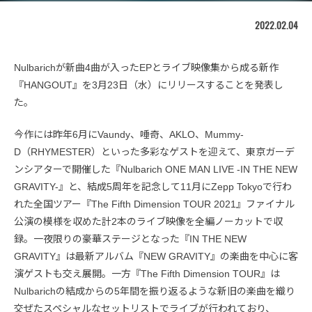
2022.02.04
Nulbarichが新曲4曲が入ったEPとライブ映像集から成る新作
『HANGOUT』を3月23日（水）にリリースすることを発表し
た。
今作には昨年6月にVaundy、唾奇、AKLO、Mummy-
D（RHYMESTER）といった多彩なゲストを迎えて、東京ガーデ
ンシアターで開催した『Nulbarich ONE MAN LIVE -IN THE NEW
GRAVITY-』と、結成5周年を記念して11月にZepp Tokyoで行わ
れた全国ツアー『The Fifth Dimension TOUR 2021』ファイナル
公演の模様を収めた計2本のライブ映像を全編ノーカットで収
録。一夜限りの豪華ステージとなった『IN THE NEW
GRAVITY』は最新アルバム『NEW GRAVITY』の楽曲を中心に客
演ゲストも交え展開。一方『The Fifth Dimension TOUR』は
Nulbarichの結成からの5年間を振り返るような新旧の楽曲を織り
交ぜたスペシャルなセットリストでライブが行われており、