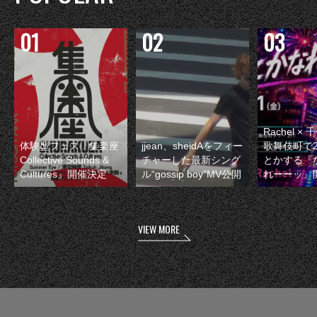
Rachel 
体験型フェス『集楽座
jjean、sheidAをフィー
歌舞伎町で
Collective Sounds &
チャーした最新シング
とかする『
Cultures』開催決定
ル“gossip boy”MV公開
れーーッ』
VIEW MORE