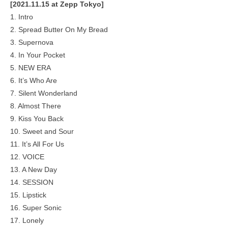
[2021.11.15 at Zepp Tokyo]
1. Intro
2. Spread Butter On My Bread
3. Supernova
4. In Your Pocket
5. NEW ERA
6. It’s Who Are
7. Silent Wonderland
8. Almost There
9. Kiss You Back
10. Sweet and Sour
11. It’s All For Us
12. VOICE
13. A New Day
14. SESSION
15. Lipstick
16. Super Sonic
17. Lonely