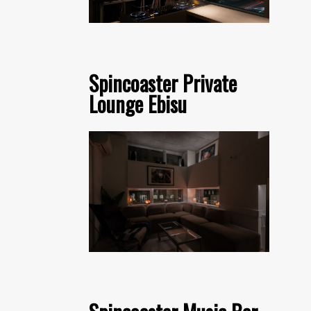
Spincoaster Private
Lounge Ebisu