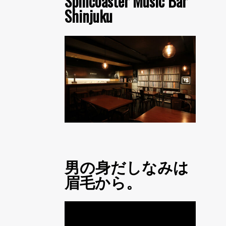
Spincoaster Music Bar
Shinjuku
男の身だしなみは
眉毛から。