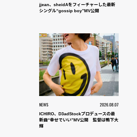
jjean、sheidAをフィーチャーした最新
シングル“gossip boy”MV公開
NEWS
2026.08.07
ICHIRO、D3adStockプロデュースの最
新曲“幸せでいい”MV公開 監督は鴨下大
輝