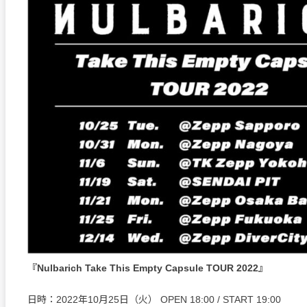
『Nulbarich Take This Empty Capsule TOUR 2022』
日時：2022年10月25日（火） OPEN 18:00 / START 19:00