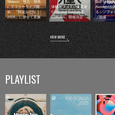
Watson、地元・徳島
Bull Symp
にてフリーライブ開
体験型フェス『集楽座
Awichが
催 『阿波おどり
Collective Sounds &
るシンフォ
2026』に併せて実施
Cultures』開催決定
ブ開催
VIEW MORE
PLAYLIST