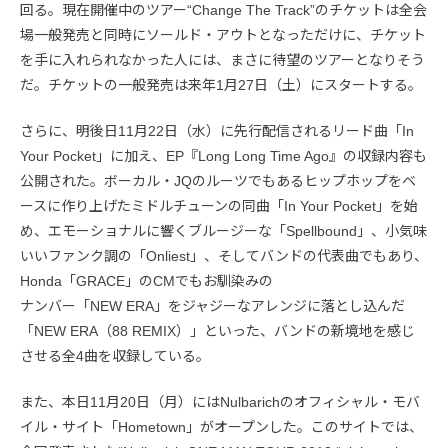
回る。現在開催中のツアー“Change The Track”のチケットは全会
場一般発売と同時にソールド・アウトとなっただけに、チケット
を手に入れられなかった人には、まさに待望のツアーとなりそう
だ。チケットの一般発売は来年1月27日（土）にスタートする。
さらに、明後日11月22日（水）に先行配信されるリード曲「In
Your Pocket」に加え、EP『Long Long Time Ago』の収録内容も
公開された。ボーカル・JQのルーツでもあるヒップホップをベ
ースに作り上げたミドルチューンの同曲「In Your Pocket」を始
め、エモーショナルに響くブルージーな「Spellbound」、小気味
いいファンク調の「Onliest」、そしてバンドの代表曲でもあり、
Honda「GRACE」のCMでもお馴染みの
ナンバー「NEW ERA」をジャジーなアレンジに落とし込んだ
「NEW ERA（88 REMIX）」といった、バンドの新境地を感じ
させる全4曲を収録している。
また、本日11月20日（月）にはNulbarichのオフィシャル・モバ
イル・サイト「Hometown」がオープンした。このサイトでは、