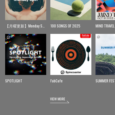
【月曜更新】Monday Spin
100 SONGS OF 2025
MIND TRAVEL
SPOTLIGHT
FabCafe
SUMMER FES
VIEW MORE