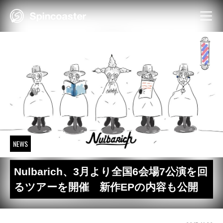
Skip
to
content
NEWS
Nulbarich、3月より全国6会場7公演を回
るツアーを開催 新作EPの内容も公開