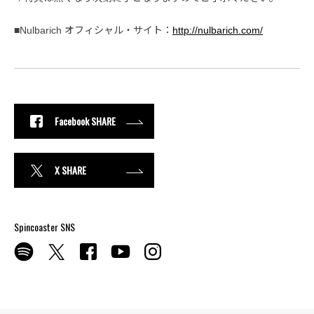
■Nulbarich オフィシャル・サイト：
http://nulbarich.com/
Facebook SHARE
X SHARE
Spincoaster SNS