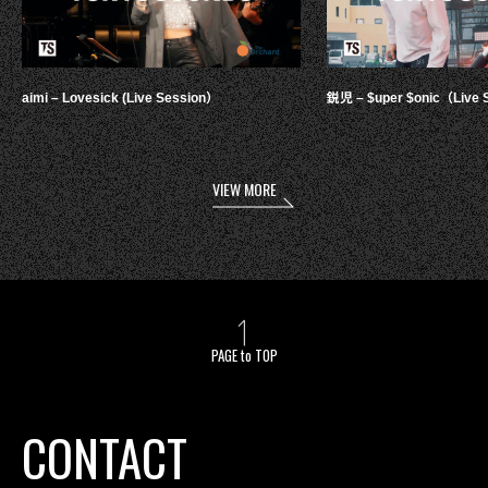
aimi – Lovesick (Live Session）
鋭児 – $uper $onic（Live 
VIEW MORE
PAGE to TOP
CONTACT