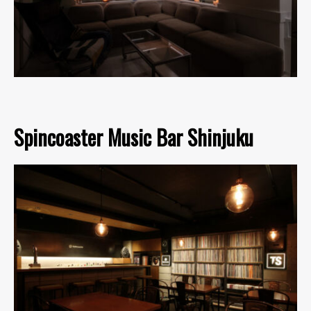
Spincoaster Music Bar Shinjuku