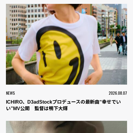
NEWS
2026.08.07
ICHIRO、D3adStockプロデュースの最新曲“幸せでい
い”MV公開 監督は鴨下大輝