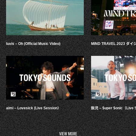
luvis – Oh (Official Music Video)
MIND TRAVEL 2023 
aimi – Lovesick (Live Session）
鋭児 – $uper $onic（Live 
VIEW MORE