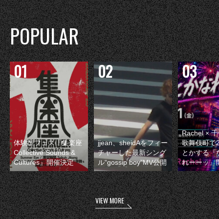
POPULAR
Rachel 
体験型フェス『集楽座
jjean、sheidAをフィー
歌舞伎町で
Collective Sounds &
チャーした最新シング
とかする『
Cultures』開催決定
ル“gossip boy”MV公開
れーーッ』
VIEW MORE