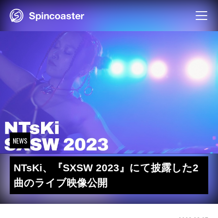
Skip
to
content
NEWS
NTsKi、『SXSW 2023』にて披露した2
曲のライブ映像公開