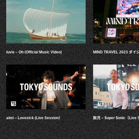
luvis – Oh (Official Music Video)
MIND TRAVEL 2023 
aimi – Lovesick (Live Session）
鋭児 – $uper $onic（Live 