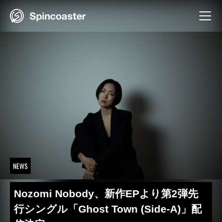
Skip
to
content
NEWS
Nozomi Nobody、新作EPより第2弾先
行シングル「Ghost Town (Side-A)」配