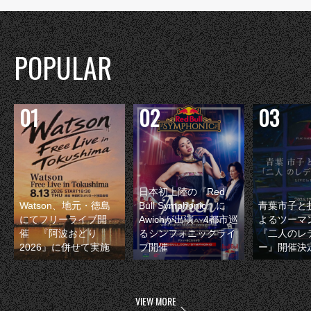
POPULAR
日本初上陸の『Red
Watson、地元・徳島
Bull Symphonic』に
青葉市子と
にてフリーライブ開
Awichが出演 4都市巡
よるツーマ
催 『阿波おどり
るシンフォニックライ
『二人のレ
2026』に併せて実施
ブ開催
ー』開催決
VIEW MORE