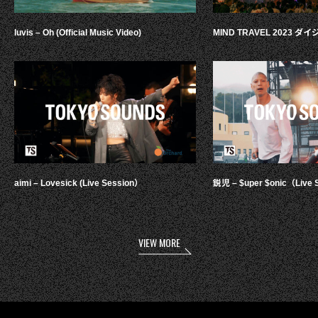
luvis – Oh (Official Music Video)
MIND TRAVEL 2023 
aimi – Lovesick (Live Session）
鋭児 – $uper $onic（Live 
VIEW MORE