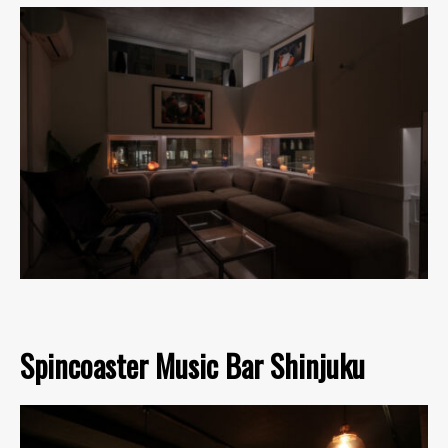
Spincoaster Music Bar Shinjuku