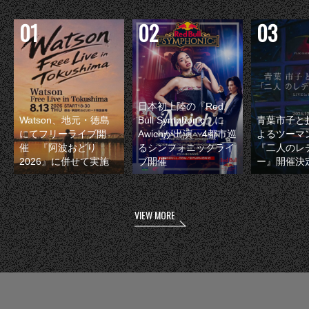
日本初上陸の『Red
Watson、地元・徳島
Bull Symphonic』に
青葉市子と
にてフリーライブ開
Awichが出演 4都市巡
よるツーマ
催 『阿波おどり
るシンフォニックライ
『二人のレ
2026』に併せて実施
ブ開催
ー』開催決
VIEW MORE