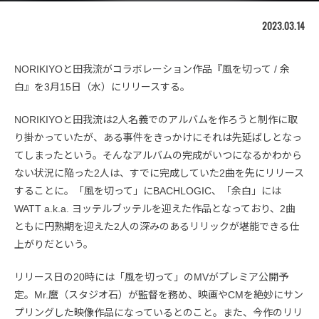
2023.03.14
NORIKIYOと田我流がコラボレーション作品『風を切って / 余
白』を3月15日（水）にリリースする。
NORIKIYOと田我流は2人名義でのアルバムを作ろうと制作に取
り掛かっていたが、ある事件をきっかけにそれは先延ばしとなっ
てしまったという。そんなアルバムの完成がいつになるかわから
ない状況に陥った2人は、すでに完成していた2曲を先にリリース
することに。「風を切って」にBACHLOGIC、「余白」には
WATT a.k.a. ヨッテルブッテルを迎えた作品となっており、2曲
ともに円熟期を迎えた2人の深みのあるリリックが堪能できる仕
上がりだという。
リリース日の20時には「風を切って」のMVがプレミア公開予
定。Mr.麿（スタジオ石）が監督を務め、映画やCMを絶妙にサン
プリングした映像作品になっているとのこと。また、今作のリリ