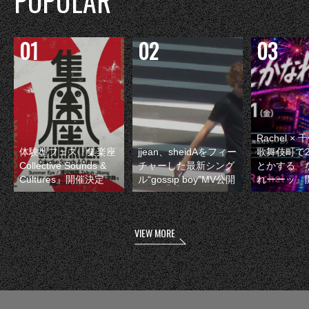
POPULAR
Rachel 
体験型フェス『集楽座
jjean、sheidAをフィー
歌舞伎町で
Collective Sounds &
チャーした最新シング
とかする『
Cultures』開催決定
ル“gossip boy”MV公開
れーーッ』
VIEW MORE