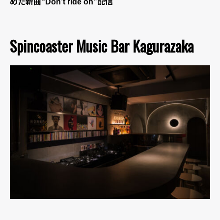
めた新曲“Don’t ride on”配信
Spincoaster Music Bar Kagurazaka