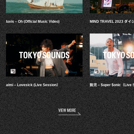
luvis – Oh (Official Music Video)
MIND TRAVEL 2023 
aimi – Lovesick (Live Session）
鋭児 – $uper $onic（Live 
VIEW MORE