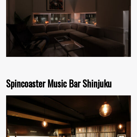
Spincoaster Music Bar Shinjuku