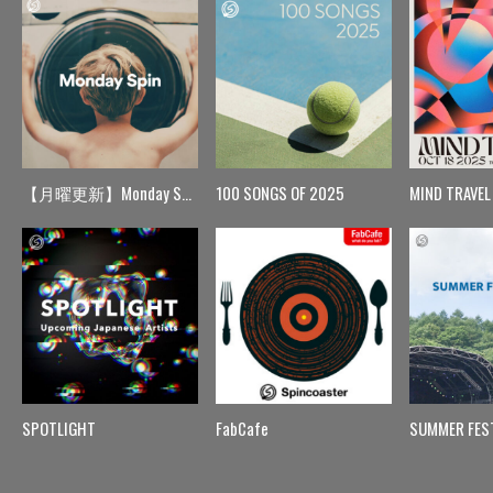
【月曜更新】Monday Spin
100 SONGS OF 2025
MIND TRAVEL
SPOTLIGHT
FabCafe
SUMMER FES