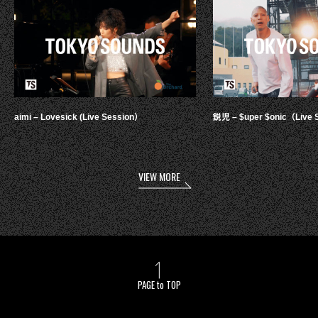
aimi – Lovesick (Live Session）
鋭児 – $uper $onic（Live 
VIEW MORE
PAGE to TOP