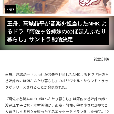
NEWS
王舟、髙城晶平が音楽を担当したNHK よ
るドラ『阿佐ヶ谷姉妹ののほほんふたり
暮らし』サントラ配信決定
2022.01.06
王舟、髙城晶平（cero）が音楽を担当したNHKよるドラ『阿佐ヶ
谷姉妹ののほほんふたり暮らし』のオリジナル・サウンドトラッ
クがリリースされることが発表された。
『阿佐ヶ谷姉妹ののほほんふたり暮らし』は阿佐ヶ谷姉妹の姉・
渡辺江里子と妹・木村美穂が、東京・阿佐ヶ谷の小さな部屋で2
人暮らしする日々を綴った同名エッセーをドラマ化した作品。12