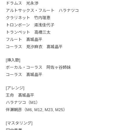
ドラムス 光永渉
アルトサックス・フルート ハラナツコ
クラリネット 竹内理恵
トロンボーン 湯浅佳代子
トランペット 高橋三太
フルート 髙城晶平
コーラス 見汐麻衣 髙城晶平
[挿入歌]
ボーカル・コーラス 阿佐ヶ谷姉妹
コーラス 髙城晶平
[アレンジ]
王舟 髙城晶平
ハラナツコ（M1）
伴瀬朝彦（M6, M12, M23, M25）
[マスタリング]