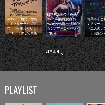
日本初上陸の『Red
Watson、地元・徳島
Bull Symphonic』に
青葉市子と
にてフリーライブ開
Awichが出演 4都市巡
よるツーマ
催 『阿波おどり
るシンフォニックライ
『二人のレ
2026』に併せて実施
ブ開催
ー』開催決
VIEW MORE
PLAYLIST