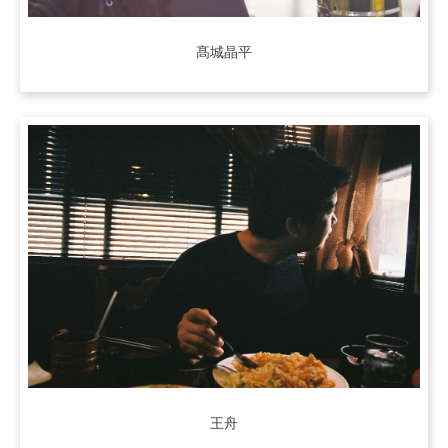
髙城晶平
王舟