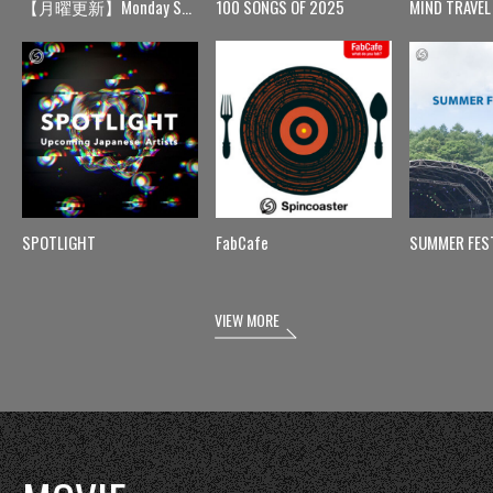
【月曜更新】Monday Spin
100 SONGS OF 2025
MIND TRAVEL
SPOTLIGHT
FabCafe
SUMMER FES
VIEW MORE