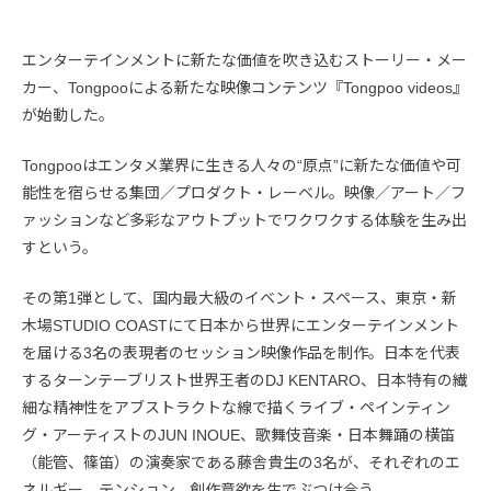
エンターテインメントに新たな価値を吹き込むストーリー・メー
カー、Tongpooによる新たな映像コンテンツ『Tongpoo videos』
が始動した。
Tongpooはエンタメ業界に生きる人々の“原点”に新たな価値や可
能性を宿らせる集団／プロダクト・レーベル。映像／アート／フ
ァッションなど多彩なアウトプットでワクワクする体験を生み出
すという。
その第1弾として、国内最大級のイベント・スペース、東京・新
木場STUDIO COASTにて日本から世界にエンターテインメント
を届ける3名の表現者のセッション映像作品を制作。日本を代表
するターンテーブリスト世界王者のDJ KENTARO、日本特有の繊
細な精神性をアブストラクトな線で描くライブ・ペインティン
グ・アーティストのJUN INOUE、歌舞伎音楽・日本舞踊の横笛
（能管、篠笛）の演奏家である藤舎貴生の3名が、それぞれのエ
ネルギー、テンション、創作意欲を生でぶつけ合う。