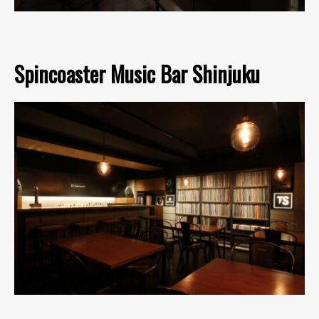
Spincoaster Music Bar Shinjuku