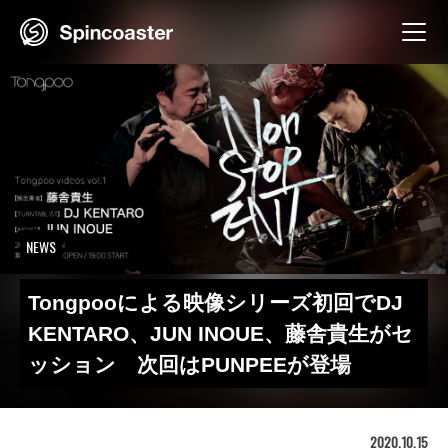
Skip
to
content
NEWS
Tongpooによる映像シリーズ初回でDJ
KENTARO、JUN INOUE、藤舎貴生がセ
ッション 次回はPUNPEEが登場
2020.10.15