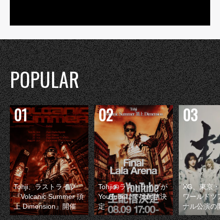
POPULAR
Tohji、ラストライブ
Tohjiのラストライブが
XG、東京
『Volcanic Summer 頂
YouTubeにて生配信決
ワールドツ
上 Dimension』開催
定
ナル公演の