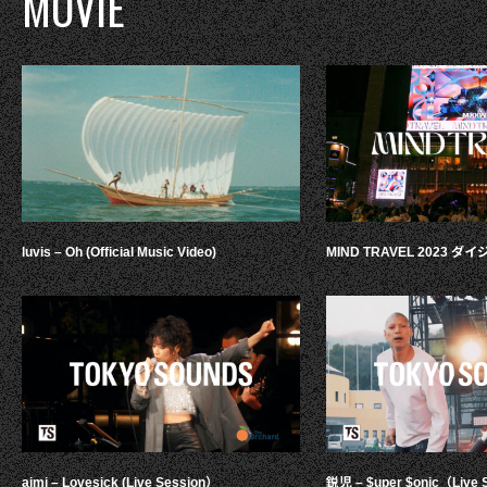
MOVIE
luvis – Oh (Official Music Video)
MIND TRAVEL 2023 
aimi – Lovesick (Live Session）
鋭児 – $uper $onic（Live 