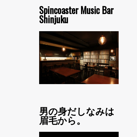
Spincoaster Music Bar
Shinjuku
男の身だしなみは
眉毛から。