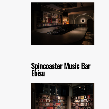
Spincoaster Music Bar
Ebisu