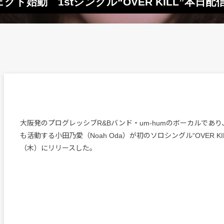
クト始動 1stシングル“OVER KILL”本日配
大阪発のプログレッシブR&Bバンド・um-humのボーカルであ
も活動する小田乃愛（Noah Oda）が初のソロシングル“OVER KI
（木）にリリースした。