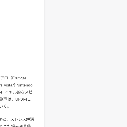
Frutiger
taやNintendo
ルロイヤル的なスピ
歌声は、UIの向こ
いく。
格と、ストレス解消
てきた悩みや葛藤