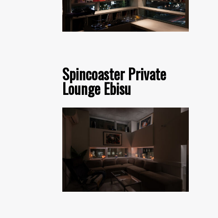
Spincoaster Private
Lounge Ebisu