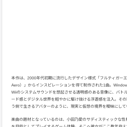
本作は、2000年代初期に流行したデザイン様式「フルティガーエアロ（
Aero）」からインスピレーションを得て制作された1曲。Windows Vis
Wiiのシステムサウンドを想起させる透明感のある音像に、バト
ード感とデジタル世界を軽やかに駆け抜ける浮遊感を注入。その
う側で生きるアバターのように、現実と仮想の境界を曖昧にして
楽曲の題材となっているのは、小田乃愛のサディスティックな性
を目的としてプレイするゲーム体験。そこへ彼女がここ数年抱え