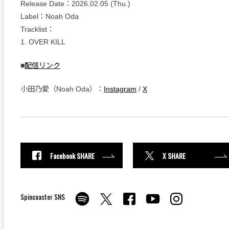
Release Date：2026.02.05 (Thu.)
Label：Noah Oda
Tracklist：
1. OVER KILL
■
配信リンク
小田乃愛（Noah Oda）：
Instagram
/
X
Facebook SHARE
X SHARE
Spincoaster SNS