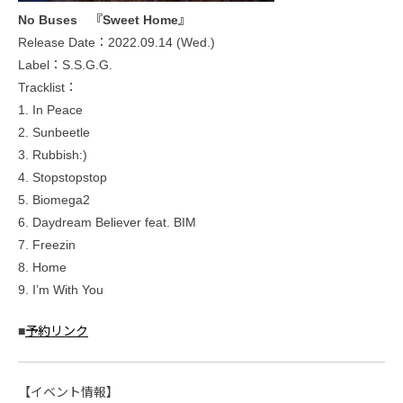
No Buses 『Sweet Home』
Release Date：2022.09.14 (Wed.)
Label：S.S.G.G.
Tracklist：
1. In Peace
2. Sunbeetle
3. Rubbish:)
4. Stopstopstop
5. Biomega2
6. Daydream Believer feat. BIM
7. Freezin
8. Home
9. I’m With You
■
予約リンク
【イベント情報】