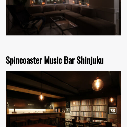
Spincoaster Music Bar Shinjuku