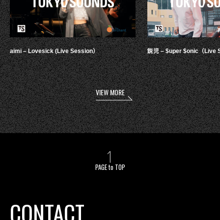
aimi – Lovesick (Live Session）
鋭児 – $uper $onic（Live 
VIEW MORE
PAGE to TOP
CONTACT