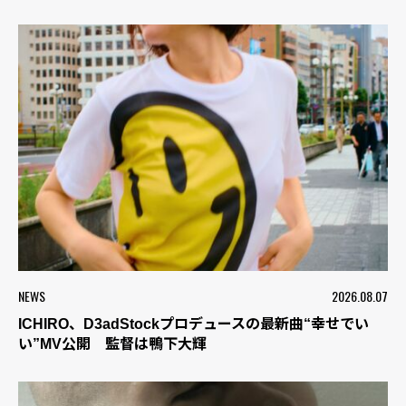
NEWS
2026.08.07
ICHIRO、D3adStockプロデュースの最新曲“幸せでい
い”MV公開 監督は鴨下大輝