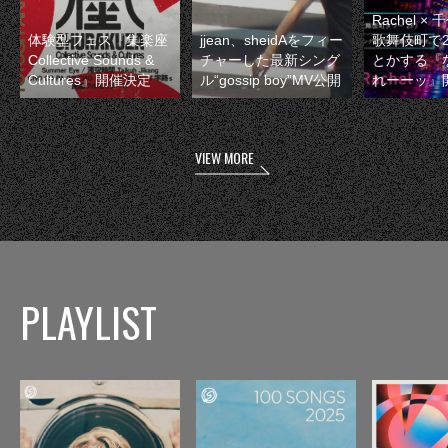
Rachel 
体験型フェス『集楽座
jjean、sheidAをフィー
歌舞伎町で
Collective Sounds &
チャーした最新シング
とかする『
Cultures』開催決定
ル“gossip boy”MV公開
れーーッ』
VIEW MORE
PLAYLIST