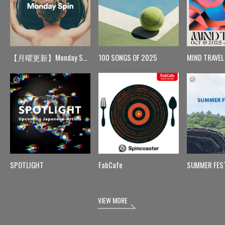
【月曜更新】Monday Spin
100 SONGS OF 2025
MIND TRAVEL
SPOTLIGHT
FabCafe
SUMMER FES
VIEW MORE